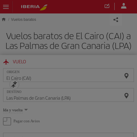
Saltar al contenido principal
Vuelos baratos
Vuelos baratos de El Cairo (CAI) a
Las Palmas de Gran Canaria (LPA)
VUELO
ORIGEN
DESTINO
Seleccione
Ida y vuelta
una
opción
Pagar con Avios