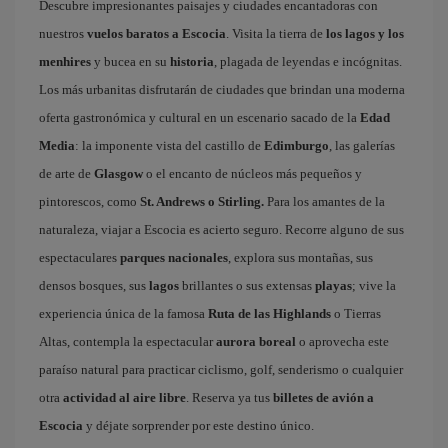
Descubre impresionantes paisajes y ciudades encantadoras con
nuestros
vuelos baratos a Escocia
. Visita la tierra de
los lagos y los
menhires
y bucea en su
historia
, plagada de leyendas e incógnitas.
Los más urbanitas disfrutarán de ciudades que brindan una moderna
oferta gastronómica y cultural en un escenario sacado de la
Edad
Media
: la imponente vista del castillo de
Edimburgo
, las galerías
de arte de
Glasgow
o el encanto de núcleos más pequeños y
pintorescos, como
St. Andrews o Stirling.
Para los amantes de la
naturaleza, viajar a Escocia es acierto seguro. Recorre alguno de sus
espectaculares
parques nacionales
, explora sus montañas, sus
densos bosques, sus
lagos
brillantes o sus extensas
playas
; vive la
experiencia única de la famosa
Ruta de las Highlands
o Tierras
Altas, contempla la espectacular
aurora boreal
o aprovecha este
paraíso natural para practicar ciclismo, golf, senderismo o cualquier
otra
actividad al aire libre
. Reserva ya tus
billetes de avión a
Escocia
y déjate sorprender por este destino único.