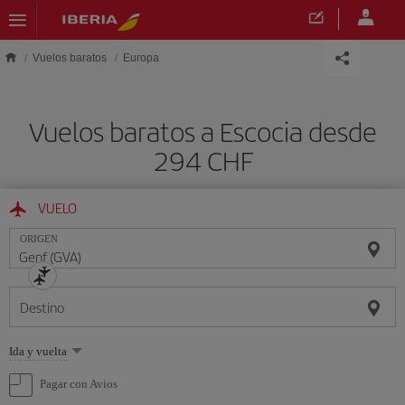
Saltar al contenido principal
Vuelos baratos
Europa
Vuelos baratos a Escocia desde
294 CHF
VUELO
ORIGEN
Destino
Seleccione
Ida y vuelta
una
opción
Pagar con Avios