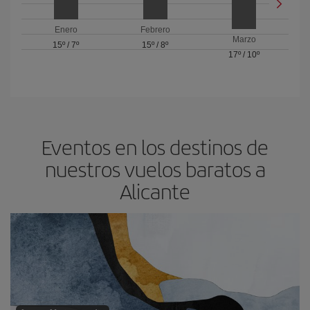
Enero
Febrero
Marzo
15º
/
7º
15º
/
8º
17º
/
10º
Eventos en los destinos de
nuestros vuelos baratos a
Alicante