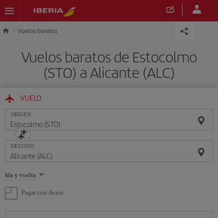
Saltar al contenido principal
Vuelos baratos
Vuelos baratos de Estocolmo
(STO) a Alicante (ALC)
VUELO
ORIGEN
DESTINO
Seleccione
Ida y vuelta
una
opción
Pagar con Avios