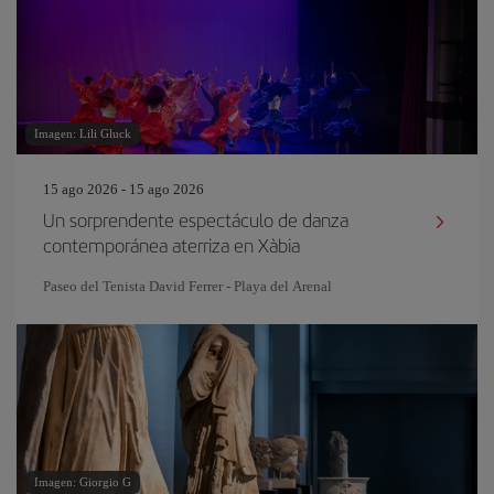
Imagen: Lili Gluck
15 ago 2026 - 15 ago 2026
Un sorprendente espectáculo de danza
contemporánea aterriza en Xàbia
Paseo del Tenista David Ferrer - Playa del Arenal
Imagen: Giorgio G