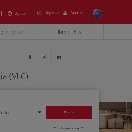
Registro
Acceso
Ayuda
cia Iberia
Iberia Plus
ia (VLC)
dulto
Buscar
o día/mes/año
Más Económica