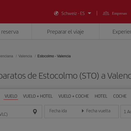
Schweiz - ES
Empresas
 reserva
Preparar el viaje
Experien
lenciana
Valencia
Estocolmo - Valencia
baratos de Estocolmo (STO) a Valenc
VUELO
VUELO + HOTEL
VUELO + COCHE
HOTEL
COCHE
Fecha ida
Fecha vuelta
1
A
Introduce la fecha en formato día/mes/año
Introduce la fecha en format