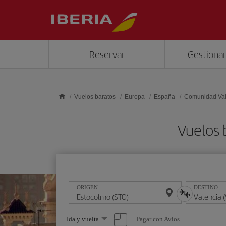
Saltar al contenido principal
Reservar
Gestionar
Vuelos baratos
Europa
España
Comunidad Va
Vuelos 
ORIGEN
DESTINO
Seleccione
Pagar con Avios
Ida y vuelta