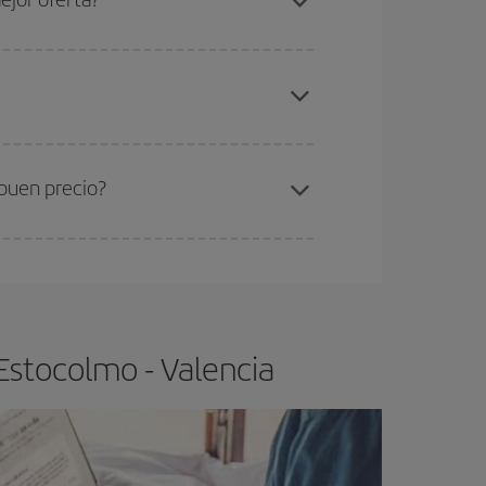
elo y de que las tarifas más baratas (turista)
stocolmo-Valencia-dest
.
ra el vuelo más barato.
 buen precio?
ser flexible.
Lo normal es que
cuanto antes
 poco abiertos, podrás
elegir el precio más
Estocolmo - Valencia