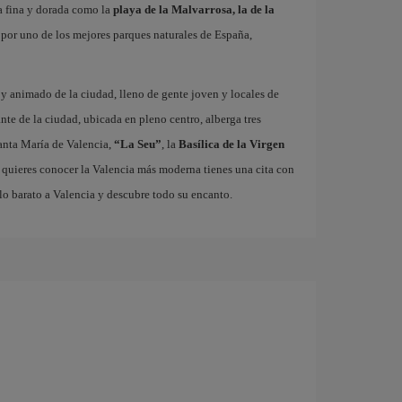
a fina y dorada como la
playa de la Malvarrosa, la de la
r por uno de los mejores parques naturales de España,
o y animado de la ciudad, lleno de gente joven y locales de
ante de la ciudad, ubicada en pleno centro, alberga tres
nta María de Valencia,
“La Seu”
, la
Basílica de la Virgen
i quieres conocer la Valencia más moderna tienes una cita con
lo barato a Valencia y descubre todo su encanto.