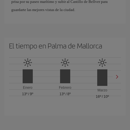
prisa por su paseo marítimo y subir al Castillo de Bellver para
guardarte las mejores vistas de la ciudad.
El tiempo en Palma de Mallorca
Enero
Febrero
Marzo
13º
/
9º
13º
/
8º
16º
/
10º