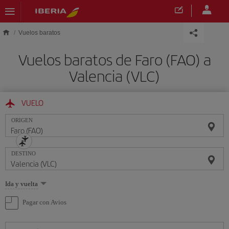
Saltar al contenido principal
Vuelos baratos
Vuelos baratos de Faro (FAO) a
Valencia (VLC)
VUELO
ORIGEN
DESTINO
Seleccione
Ida y vuelta
una
opción
Pagar con Avios