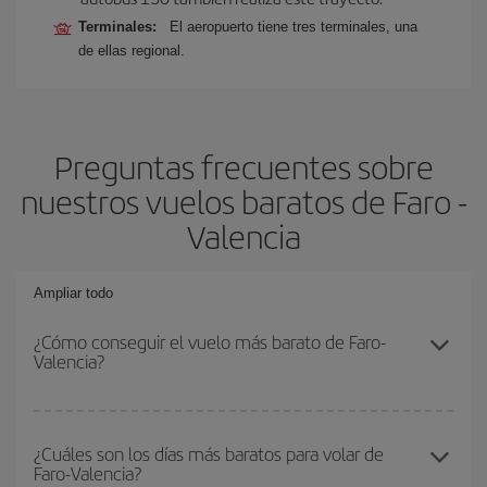
Terminales:
El aeropuerto tiene tres terminales, una
de ellas regional.
Preguntas frecuentes sobre
nuestros vuelos baratos de Faro -
Valencia
Ampliar todo
¿Cómo conseguir el vuelo más barato de Faro-
Valencia?
Podrás ahorrar en tu billete de avión de Faro-Valencia-dest y
conseguir el vuelo más barato si evitas temporadas altas,
¿Cuáles son los días más baratos para volar de
Faro-Valencia?
compras con antelación y puedes ser flexible con las fechas y