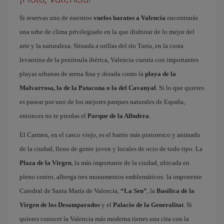
Si reservas uno de nuestros
vuelos baratos a Valencia
encontrarás
una urbe de clima privilegiado en la que disfrutar de lo mejor del
arte y la naturaleza. Situada a orillas del río Turia, en la costa
levantina de la península ibérica, Valencia cuenta con importantes
playas urbanas de arena fina y dorada como la
playa de la
Malvarrosa, la de la Patacona o la del Cavanyal
. Si lo que quieres
es pasear por uno de los mejores parques naturales de España,
entonces no te pierdas el
Parque de la Albufera
.
El Carmen, en el casco viejo, es el barrio más pintoresco y animado
de la ciudad, lleno de gente joven y locales de ocio de todo tipo. La
Plaza de la Virgen
, la más importante de la ciudad, ubicada en
pleno centro, alberga tres monumentos emblemáticos: la imponente
Catedral de Santa María de Valencia,
“La Seu”
, la
Basílica de la
Virgen de los Desamparados
y el
Palacio de la Generalitat
. Si
quieres conocer la Valencia más moderna tienes una cita con la