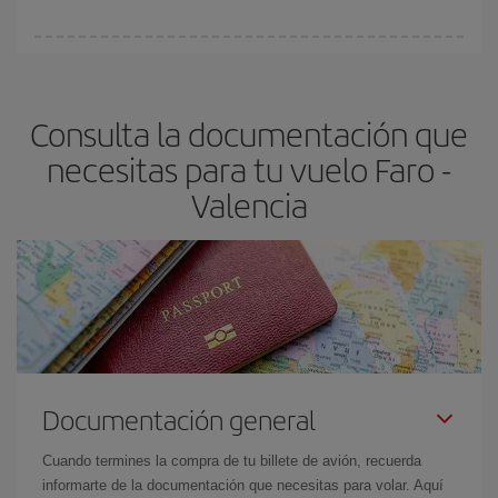
Cualquier día de la semana puedes encontrar vuelos baratos. Las
claves para encontrar los mejores precios son
anticiparte y ser
flexible.
Lo normal es que
cuanto antes
reserves tus billetes de
Consulta la documentación que
avión más baratos te saldrán. Además, si buscas los vuelos con
las fechas y los horarios del viaje un poco abiertos, podrás
elegir
necesitas para tu vuelo Faro -
el precio más barato.
Valencia
Documentación general
Cuando termines la compra de tu billete de avión, recuerda
informarte de la documentación que necesitas para volar. Aquí