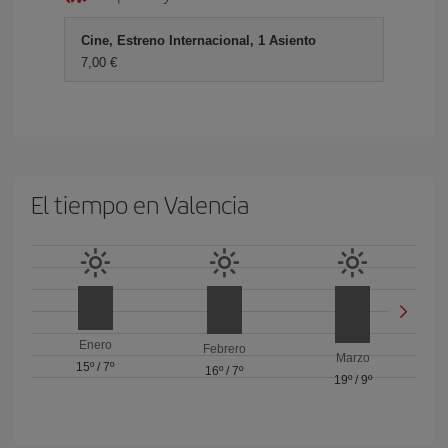
Cine, Estreno Internacional, 1 Asiento
7,00 €
El tiempo en Valencia
Enero
Febrero
Marzo
15º
/
7º
16º
/
7º
19º
/
9º