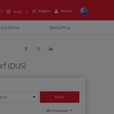
Registro
Acceso
Ayuda
cia Iberia
Iberia Plus
orf (DUS)
dulto
Buscar
o día/mes/año
Más Económica