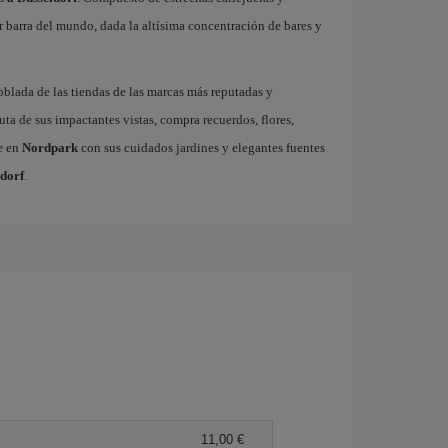
r barra del mundo, dada la altísima concentración de bares y
poblada de las tiendas de las marcas más reputadas y
uta de sus impactantes vistas, compra recuerdos, flores,
e en
Nordpark
con sus cuidados jardines y elegantes fuentes
ldorf
.
11,00 €