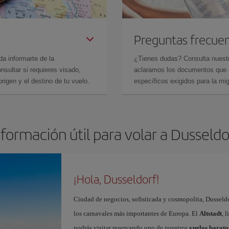
Preguntas frecue
da informarte de la
¿Tienes dudas? Consulta nues
sultar si requieres visado,
aclaramos los documentos que ne
rigen y el destino de tu vuelo.
específicos exigidos para la mi
nformación útil para volar a Dusseldo
¡Hola, Dusseldorf!
Ciudad de negocios, sofisticada y cosmopolita, Dusseldo
los carnavales más importantes de Europa. El
Altstadt
, 
podrás visitar reservando uno de nuestros
vuelos barato