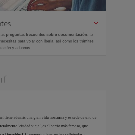
ntes
tras
preguntas frecuentes sobre documentación
: te
cesitas para volar con Iberia, así como los trámites
gración y aduanas.
rf
rf tiene además una gran vida nocturna y es sede de uno de
literalmente ‘ciudad vieja’, es el barrio más famoso, que
s a Dusseldorf
. Compuesto de estrechas callejuelas y