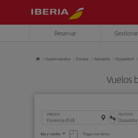
Saltar al contenido principal
Reservar
Gestionar
Vuelos baratos
Europa
Alemania
Dusseldorf
Vuelos b
ORIGEN
DESTINO
Seleccione
Pagar con Avios
Ida y vuelta