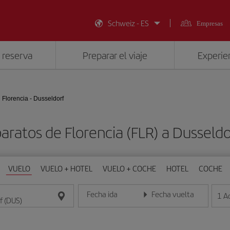
Schweiz - ES
Empresas
 reserva
Preparar el viaje
Experien
Florencia - Dusseldorf
aratos de Florencia (FLR) a Dusseld
VUELO
VUELO + HOTEL
VUELO + COCHE
HOTEL
COCHE
Fecha ida
Fecha vuelta
1
A
Introduce la fecha en formato día/mes/año
Introduce la fecha en format