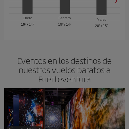
Enero
Febrero
Marzo
19º
/
14º
19º
/
14º
20º
/
15º
Eventos en los destinos de
nuestros vuelos baratos a
Fuerteventura