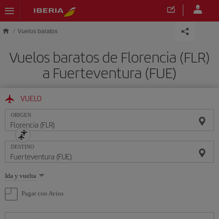
Saltar al contenido principal
Vuelos baratos
Vuelos baratos de Florencia (FLR)
a Fuerteventura (FUE)
VUELO
ORIGEN
DESTINO
Seleccione
Ida y vuelta
una
opción
Pagar con Avios