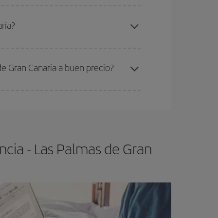
elo y de que las tarifas más baratas (turista)
orencia-Las Palmas de Gran Canaria-dest
.
ria?
ra el vuelo más barato.
de Gran Canaria a buen precio?
ser flexible.
Lo normal es que
cuanto antes
 poco abiertos, podrás
elegir el precio más
ncia - Las Palmas de Gran