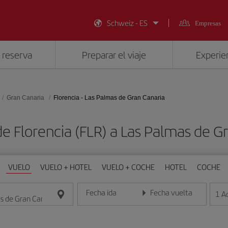
Schweiz - ES
Empresas
 reserva
Preparar el viaje
Experien
Gran Canaria
Florencia - Las Palmas de Gran Canaria
e Florencia (FLR) a Las Palmas de G
VUELO
VUELO + HOTEL
VUELO + COCHE
HOTEL
COCHE
Fecha ida
Fecha vuelta
1
A
Introduce la fecha en formato día/mes/año
Introduce la fecha en format