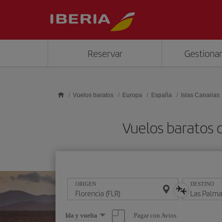
Saltar al contenido principal
Reservar
Gestionar
Vuelos baratos
Europa
España
Islas Canarias
Vuelos baratos d
ORIGEN
DESTINO
Seleccione
Pagar con Avios
Ida y vuelta