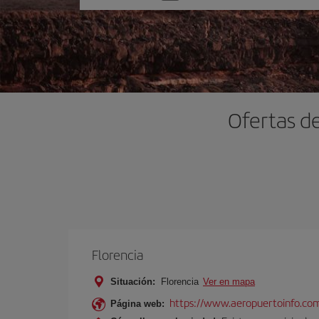
una
opción
Ofertas de
Florencia
Situación:
Florencia
Ver en mapa
https://www.aeropuertoinfo.com
Página web: