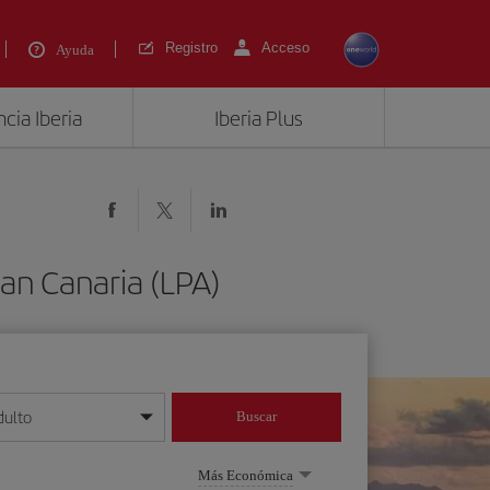
Registro
Acceso
Ayuda
cia Iberia
Iberia Plus
ran Canaria (LPA)
dulto
Buscar
o día/mes/año
Más Económica