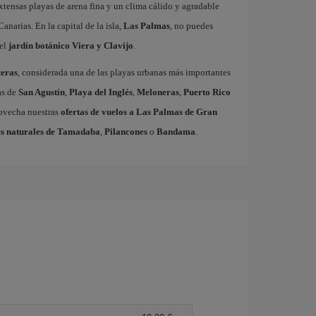
xtensas playas de arena fina y un clima cálido y agradable
Canarias. En la capital de la isla,
Las Palmas
, no puedes
el
jardín botánico Viera y Clavijo
.
eras
, considerada una de las playas urbanas más importantes
as de
San Agustín
,
Playa del Inglés
,
Meloneras
,
Puerto Rico
rovecha nuestras
ofertas de vuelos a Las Palmas de Gran
s naturales de Tamadaba
,
Pilancones
o
Bandama
.