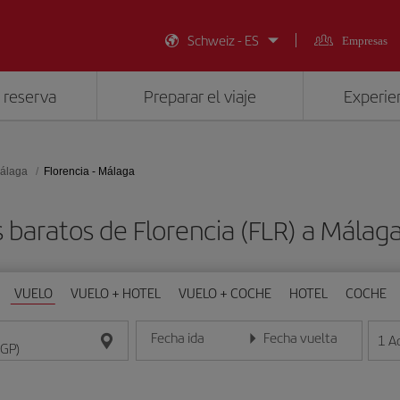
Schweiz - ES
Empresas
 reserva
Preparar el viaje
Experien
álaga
Florencia - Málaga
 baratos de Florencia (FLR) a Málag
VUELO
VUELO + HOTEL
VUELO + COCHE
HOTEL
COCHE
Fecha ida
Fecha vuelta
1
A
Introduce la fecha en formato día/mes/año
Introduce la fecha en format