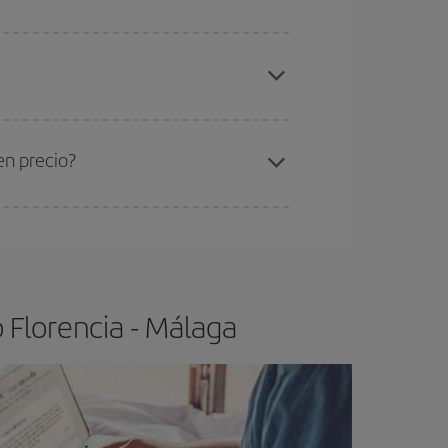
elo y de que las tarifas más baratas (turista)
orencia-Málaga-dest
.
ra el vuelo más barato.
en precio?
ser flexible.
Lo normal es que
cuanto antes
 poco abiertos, podrás
elegir el precio más
 Florencia - Málaga