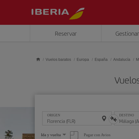
Saltar al contenido principal
Reservar
Gestionar
Vuelos baratos
Europa
España
Andalucía
M
Vuelos
ORIGEN
DESTINO
Seleccione
Pagar con Avios
Ida y vuelta