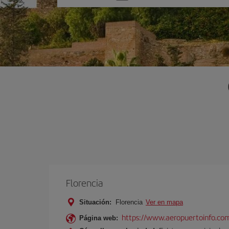
una
opción
Florencia
Situación:
Florencia
Ver en mapa
https://www.aeropuertoinfo.com
Página web: