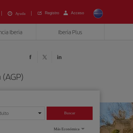
Registro
Acceso
Ayuda
cia Iberia
Iberia Plus
a (AGP)
dulto
Buscar
o día/mes/año
Más Económica