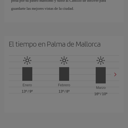
prisa por su paseo marítimo y subir al Castillo de Bellver para
guardarte las mejores vistas de la ciudad.
El tiempo en Palma de Mallorca
Enero
Febrero
Marzo
13º
/
9º
13º
/
8º
16º
/
10º