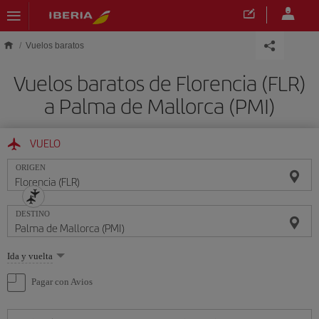
Saltar al contenido principal
Vuelos baratos
Vuelos baratos de Florencia (FLR)
a Palma de Mallorca (PMI)
VUELO
ORIGEN
DESTINO
Seleccione
Ida y vuelta
una
opción
Pagar con Avios