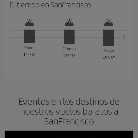
El tiempo en SanFrancisco
Enero
Febrero
Marzo
14º
/
6º
15º
/
7º
16º
/
8º
Eventos en los destinos de
nuestros vuelos baratos a
SanFrancisco