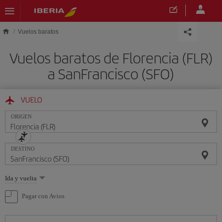
Saltar al contenido principal
Vuelos baratos
Vuelos baratos de Florencia (FLR)
a SanFrancisco (SFO)
VUELO
ORIGEN
DESTINO
Seleccione
Ida y vuelta
una
opción
Pagar con Avios