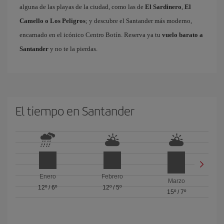
alguna de las playas de la ciudad, como las de
El Sardinero
,
El
Camello o Los Peligros
; y descubre el Santander más moderno,
encarnado en el icónico Centro Botín. Reserva ya tu
vuelo barato a
Santander
y no te la pierdas.
El tiempo en Santander
Enero
Febrero
Marzo
12º
/
6º
12º
/
5º
15º
/
7º