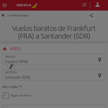
Saltar al contenido principal
Vuelos baratos
Vuelos baratos de Frankfurt
(FRA) a Santander (SDR)
VUELO
ORIGEN
DESTINO
Seleccione
Ida y vuelta
una
opción
Pagar con Avios