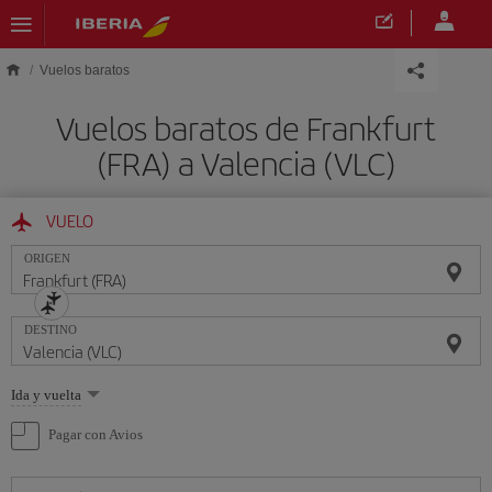
Saltar al contenido principal
Vuelos baratos
Vuelos baratos de Frankfurt
(FRA) a Valencia (VLC)
VUELO
ORIGEN
DESTINO
Seleccione
Ida y vuelta
una
opción
Pagar con Avios