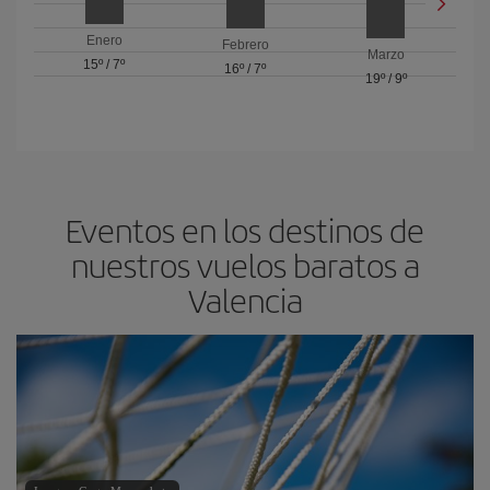
Enero
Febrero
Marzo
15º
/
7º
16º
/
7º
19º
/
9º
Eventos en los destinos de
nuestros vuelos baratos a
Valencia