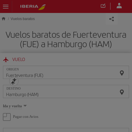
Saltar al contenido principal
Vuelos baratos
Vuelos baratos de Fuerteventura
(FUE) a Hamburgo (HAM)
VUELO
ORIGEN
DESTINO
Seleccione
Ida y vuelta
una
opción
Pagar con Avios