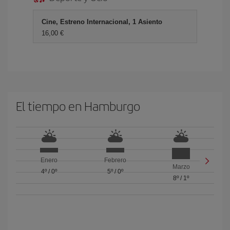
Cine, Estreno Internacional, 1 Asiento
16,00 €
El tiempo en Hamburgo
Enero
Febrero
Marzo
4º
/
0º
5º
/
0º
8º
/
1º