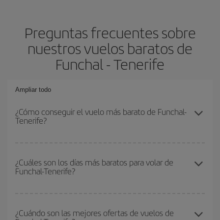
Preguntas frecuentes sobre
nuestros vuelos baratos de
Funchal - Tenerife
Ampliar todo
¿Cómo conseguir el vuelo más barato de Funchal-
Tenerife?
Podrás ahorrar en tu billete de avión de Funchal-Tenerife-dest y
conseguir el vuelo más barato si evitas temporadas altas,
¿Cuáles son los días más baratos para volar de
Funchal-Tenerife?
compras con antelación y puedes ser flexible con las fechas y
horarios de ida y vuelta.
Para saber qué días te saldrá más económico volar, solo tienes
que empezar una consulta en nuestro
buscador de vuelos
¿Cuándo son las mejores ofertas de vuelos de
baratos
. Dinos desde dónde vuelas, a dónde quieres ir y en qué