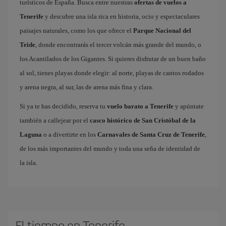
turísticos de España. Busca entre nuestras
ofertas de vuelos a
Tenerife
y descubre una isla rica en historia, ocio y espectaculares
paisajes naturales, como los que ofrece el
Parque Nacional del
Teide
, donde encontrarás el tercer volcán más grande del mundo, o
los Acantilados de los Gigantes. Si quieres disfrutar de un buen baño
al sol, tienes playas donde elegir: al norte, playas de cantos rodados
y arena negra, al sur, las de arena más fina y clara.
Si ya te has decidido, reserva tu
vuelo barato a Tenerife
y apúntate
también a callejear por el
casco histórico de San Cristóbal de la
Laguna
o a divertirte en los
Carnavales de Santa Cruz de Tenerife
,
de los más importantes del mundo y toda una seña de identidad de
la isla.
El tiempo en Tenerife