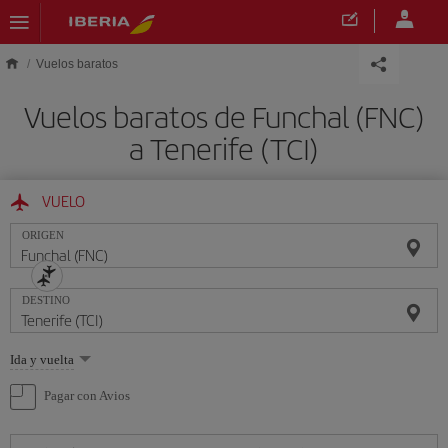
Saltar al contenido principal
Vuelos baratos
Vuelos baratos de Funchal (FNC)
a Tenerife (TCI)
VUELO
ORIGEN
DESTINO
Seleccione
Ida y vuelta
una
opción
Pagar con Avios