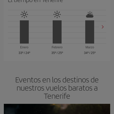
Enero
Febrero
Marzo
33º
/
24º
35º
/
25º
34º
/
25º
Eventos en los destinos de
nuestros vuelos baratos a
Tenerife