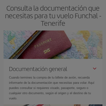
Consulta la documentación que
avión más baratos te saldrán. Además, si buscas los vuelos con
las fechas y los horarios del viaje un poco abiertos, podrás
elegir
necesitas para tu vuelo Funchal -
el precio más barato.
Tenerife
Documentación general
Cuando termines la compra de tu billete de avión, recuerda
informarte de la documentación que necesitas para volar. Aquí
puedes consultar si requieres visado, pasaporte, seguro o
cualquier otro documento, según el origen y el destino de tu
vuelo.