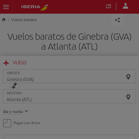
Saltar al contenido principal
Vuelos baratos
Vuelos baratos de Ginebra (GVA)
a Atlanta (ATL)
VUELO
ORIGEN
DESTINO
Seleccione
Ida y vuelta
una
opción
Pagar con Avios