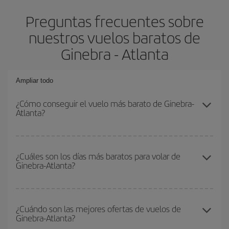
Preguntas frecuentes sobre
nuestros vuelos baratos de
Ginebra - Atlanta
Ampliar todo
¿Cómo conseguir el vuelo más barato de Ginebra-
Atlanta?
Podrás ahorrar en tu billete de avión de Ginebra-Atlanta-dest y
conseguir el vuelo más barato si evitas temporadas altas,
¿Cuáles son los días más baratos para volar de
Ginebra-Atlanta?
compras con antelación y puedes ser flexible con las fechas y
horarios de ida y vuelta.
Para saber qué días te saldrá más económico volar, solo tienes
que empezar una consulta en nuestro
buscador de vuelos
¿Cuándo son las mejores ofertas de vuelos de
Ginebra-Atlanta?
baratos
. Dinos desde dónde vuelas, a dónde quieres ir y en qué
fechas habías pensado viajar. Te mostraremos los vuelos más