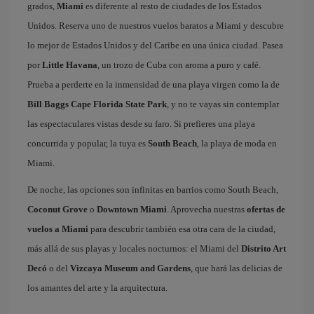
grados,
Miami
es diferente al resto de ciudades de los Estados
Unidos. Reserva uno de nuestros vuelos baratos a Miami y descubre
lo mejor de Estados Unidos y del Caribe en una única ciudad. Pasea
por
Little Havana
, un trozo de Cuba con aroma a puro y café.
Prueba a perderte en la inmensidad de una playa virgen como la de
Bill Baggs Cape Florida State Park
, y no te vayas sin contemplar
las espectaculares vistas desde su faro. Si prefieres una playa
concurrida y popular, la tuya es
South Beach
, la playa de moda en
Miami.
De noche, las opciones son infinitas en barrios como South Beach,
Coconut Grove
o
Downtown Miami
. Aprovecha nuestras
ofertas de
vuelos a Miami
para descubrir también esa otra cara de la ciudad,
más allá de sus playas y locales nocturnos: el Miami del
Distrito Art
Decó
o del
Vizcaya Museum and Gardens
, que hará las delicias de
los amantes del arte y la arquitectura.