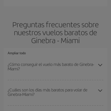
Preguntas frecuentes sobre
nuestros vuelos baratos de
Ginebra - Miami
Ampliar todo
¿Cómo conseguir el vuelo más barato de Ginebra-
Miami?
Podrás ahorrar en tu billete de avión de Ginebra-Miami-dest y
conseguir el vuelo más barato si evitas temporadas altas,
¿Cuáles son los días más baratos para volar de
Ginebra-Miami?
compras con antelación y puedes ser flexible con las fechas y
horarios de ida y vuelta.
Para saber qué días te saldrá más económico volar, solo tienes