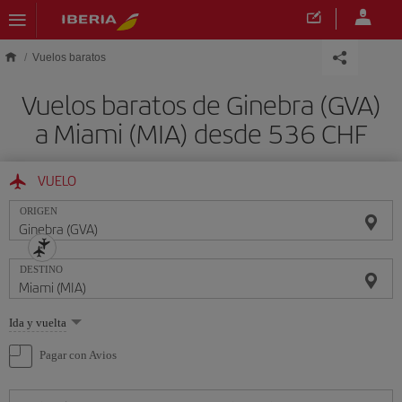
Saltar al contenido principal
Vuelos baratos
Vuelos baratos de Ginebra (GVA)
a Miami (MIA) desde 536 CHF
VUELO
ORIGEN
DESTINO
Seleccione
Ida y vuelta
una
opción
Pagar con Avios