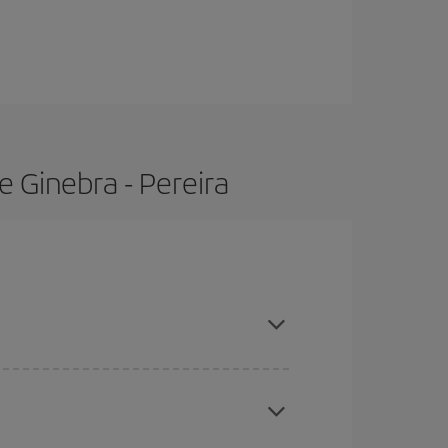
 Ginebra - Pereira
ras con antelación y puedes ser flexible con las