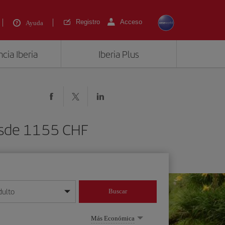
Registro
Acceso
Ayuda
cia Iberia
Iberia Plus
desde 1155 CHF
dulto
Buscar
o día/mes/año
Más Económica