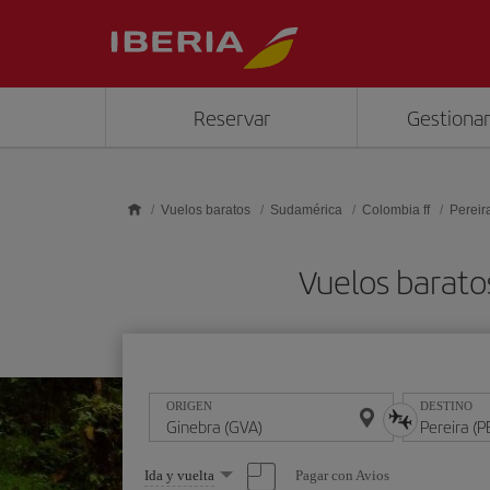
Saltar al contenido principal
Reservar
Gestionar
Vuelos baratos
Sudamérica
Colombia ff
Pereir
Vuelos barato
ORIGEN
DESTINO
Seleccione
Pagar con Avios
Ida y vuelta