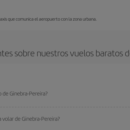
 taxis que comunica el aeropuerto con la zona urbana.
tes sobre nuestros vuelos baratos de
 de Ginebra-Pereira?
Pereira-dest y conseguir el vuelo más barato si evitas temporadas altas, comp
a volar de Ginebra-Pereira?