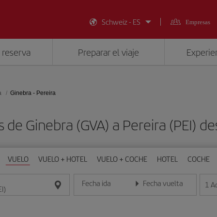
Schweiz - ES
Empresas
 reserva
Preparar el viaje
Experien
a
Ginebra - Pereira
s de Ginebra (GVA) a Pereira (PEI) 
VUELO
VUELO + HOTEL
VUELO + COCHE
HOTEL
COCHE
Fecha ida
Fecha vuelta
1
A
Introduce la fecha en formato día/mes/año
Introduce la fecha en format