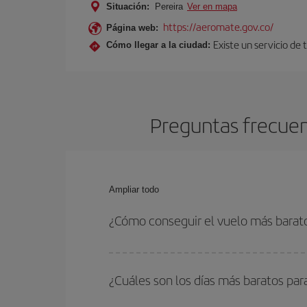
Situación:
Pereira
Ver en mapa
https://aeromate.gov.co/
Página web:
Existe un servicio de
Cómo llegar a la ciudad:
Preguntas frecuen
Ampliar todo
¿Cómo conseguir el vuelo más barato
Podrás ahorrar en tu billete de avión de Ginebra-
fechas y horarios de ida y vuelta.
¿Cuáles son los días más baratos par