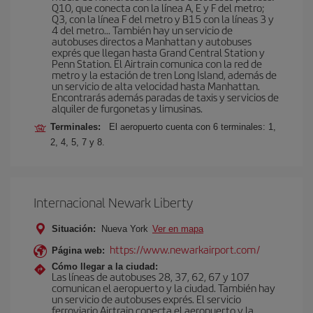
Q10, que conecta con la línea A, E y F del metro;
Q3, con la línea F del metro y B15 con la líneas 3 y
4 del metro… También hay un servicio de
autobuses directos a Manhattan y autobuses
exprés que llegan hasta Grand Central Station y
Penn Station. El Airtrain comunica con la red de
metro y la estación de tren Long Island, además de
un servicio de alta velocidad hasta Manhattan.
Encontrarás además paradas de taxis y servicios de
alquiler de furgonetas y limusinas.
Terminales:
El aeropuerto cuenta con 6 terminales: 1,
2, 4, 5, 7 y 8.
Internacional Newark Liberty
Situación:
Nueva York
Ver en mapa
https://www.newarkairport.com/
Página web:
Cómo llegar a la ciudad:
Las líneas de autobuses 28, 37, 62, 67 y 107
comunican el aeropuerto y la ciudad. También hay
un servicio de autobuses exprés. El servicio
ferroviario Airtrain conecta el aeropuerto y la