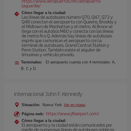
https://www.aeropuertos.net/aeropuerto-
laguardia/
Cómo llegar a la ciudad:
Las líneas de autobuses número Q70, Q47, Q72 y
Q48 conectan el aeropuerto con Queens, Brookly y
el Midtown de Manhattan y el metro. Al Bronx se
llega con el autobús M60 y conecta con las líneas
de metro N o Q. Además hay líneas de autobuses
exprés que comunican el aeropuerto con la
terminal de autobuses, Grand Central Station y
Penn Station. También existe el alquiler de
limusinas y vehículo privado.
Terminales:
El aeropuerto cuenta con 4 terminales: A,
B, C y D.
Internacional John F. Kennedy
Situación:
Nueva York
Ver en mapa
https://www.jfkairport.com/
Página web:
Cómo llegar a la ciudad:
El aeropuerto y la ciudad están comunicados por
medio de numerosas líneas de autobuses públicos: