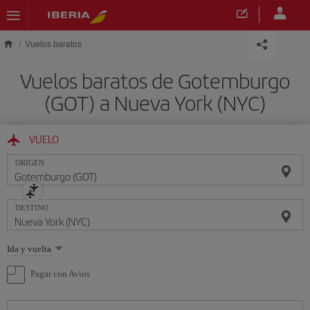
Saltar al contenido principal
Vuelos baratos
Vuelos baratos de Gotemburgo
(GOT) a Nueva York (NYC)
VUELO
ORIGEN
DESTINO
Seleccione
Ida y vuelta
una
opción
Pagar con Avios