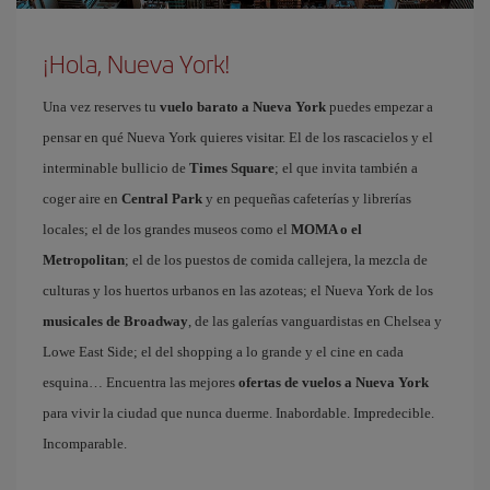
¡Hola, Nueva York!
Una vez reserves tu
vuelo barato a Nueva York
puedes empezar a
pensar en qué Nueva York quieres visitar. El de los rascacielos y el
interminable bullicio de
Times Square
; el que invita también a
coger aire en
Central Park
y en pequeñas cafeterías y librerías
locales; el de los grandes museos como el
MOMA o el
Metropolitan
; el de los puestos de comida callejera, la mezcla de
culturas y los huertos urbanos en las azoteas; el Nueva York de los
musicales de Broadway
, de las galerías vanguardistas en Chelsea y
Lowe East Side; el del shopping a lo grande y el cine en cada
esquina… Encuentra las mejores
ofertas de vuelos a Nueva York
para vivir la ciudad que nunca duerme. Inabordable. Impredecible.
Incomparable.