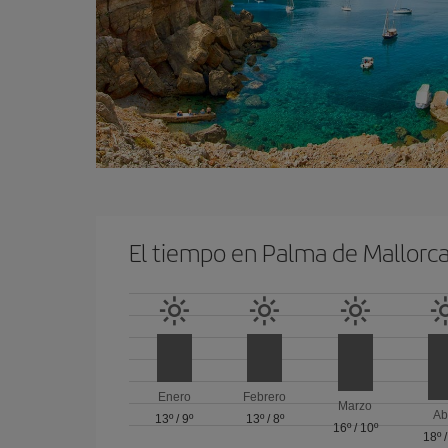
El tiempo en Palma de Mallorc
Enero
Febrero
Marzo
Ab
13º
/
9º
13º
/
8º
16º
/
10º
18º