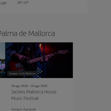
22º
/
17º
/
20º
 Palma de Mallorca
Imagen: Leila Barkova
16 ago 2026 - 16 ago 2026
Jackies Mallorca House
Music Festival
Antiguo Aquapark