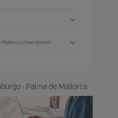
elo y de que las tarifas más baratas (turista)
otemburgo-Palma de Mallorca-dest
.
ra el vuelo más barato.
 Mallorca a buen precio?
ser flexible.
Lo normal es que
cuanto antes
 poco abiertos, podrás
elegir el precio más
mburgo - Palma de Mallorca