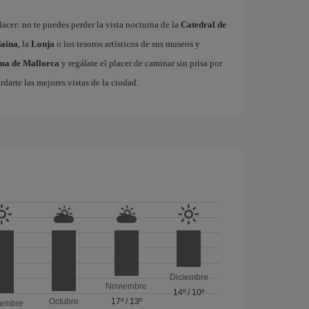
acer: no te puedes perder la vista nocturna de la
Catedral de
aina
, la
Lonja
o los tesoros artísticos de sus museos y
lma de Mallorca
y regálate el placer de caminar sin prisa por
rdarte las mejores vistas de la ciudad.
Diciembre
Noviembre
14º
/
10º
Octubre
17º
/
13º
iembre