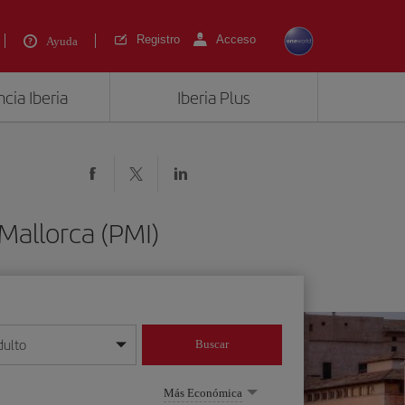
Registro
Acceso
Ayuda
cia Iberia
Iberia Plus
Mallorca (PMI)
dulto
Buscar
o día/mes/año
Más Económica