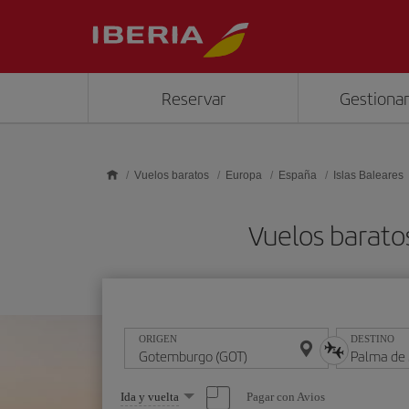
Saltar al contenido principal
Reservar
Gestionar
Vuelos baratos
Europa
España
Islas Baleares
Vuelos barato
ORIGEN
DESTINO
Seleccione
Pagar con Avios
Ida y vuelta