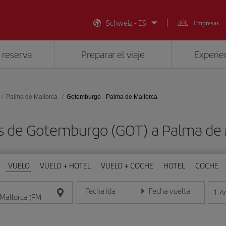
Schweiz - ES
Empresas
 reserva
Preparar el viaje
Experien
Palma de Mallorca
Gotemburgo - Palma de Mallorca
s de Gotemburgo (GOT) a Palma de 
VUELO
VUELO + HOTEL
VUELO + COCHE
HOTEL
COCHE
Fecha ida
Fecha vuelta
1
A
Introduce la fecha en formato día/mes/año
Introduce la fecha en format