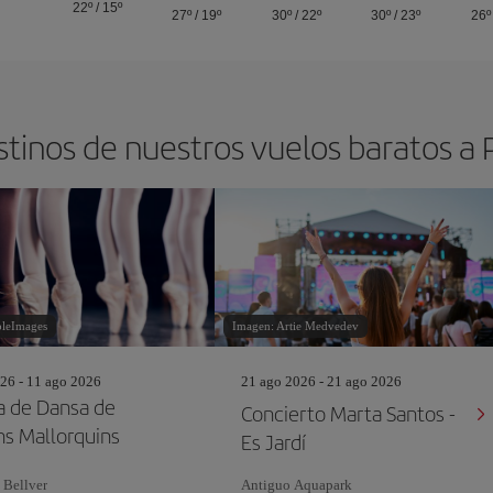
22º
/
15º
27º
/
19º
30º
/
22º
30º
/
23º
26º
stinos de nuestros vuelos baratos a
pleImages
Imagen: Artie Medvedev
26 - 11 ago 2026
21 ago 2026 - 21 ago 2026
a de Dansa de
Concierto Marta Santos -
ns Mallorquins
Es Jardí
 Bellver
Antiguo Aquapark