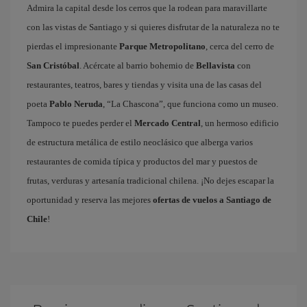
Admira la capital desde los cerros que la rodean para maravillarte
con las vistas de Santiago y si quieres disfrutar de la naturaleza no te
pierdas el impresionante
Parque Metropolitano
, cerca del cerro de
San Cristóbal
. Acércate al barrio bohemio de
Bellavista
con
restaurantes, teatros, bares y tiendas y visita una de las casas del
poeta
Pablo Neruda
, “La Chascona”, que funciona como un museo.
Tampoco te puedes perder el
Mercado Central
, un hermoso edificio
de estructura metálica de estilo neoclásico que alberga varios
restaurantes de comida típica y productos del mar y puestos de
frutas, verduras y artesanía tradicional chilena. ¡No dejes escapar la
oportunidad y reserva las mejores
ofertas de vuelos a Santiago de
Chile
!