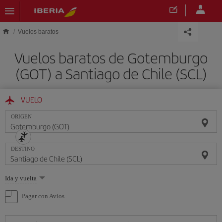
Saltar al contenido principal
Vuelos baratos
Vuelos baratos de Gotemburgo
(GOT) a Santiago de Chile (SCL)
VUELO
ORIGEN
DESTINO
Seleccione
Ida y vuelta
una
opción
Pagar con Avios