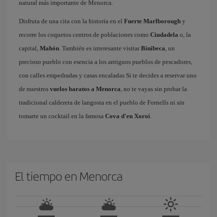
natural más importante de Menorca.
Disfruta de una cita con la historia en el
Fuerte Marlborough
y
recorre los coquetos centros de poblaciones como
Ciudadela
o, la
capital,
Mahón
. También es interesante visitar
Binibeca
, un
precioso pueblo con esencia a los antiguos pueblos de pescadores,
con calles empedradas y casas encaladas Si te decides a reservar uno
de nuestros
vuelos baratos a Menorca
, no te vayas sin probar la
tradicional caldereta de langosta en el pueblo de Fornells ni sin
tomarte un cocktail en la famosa
Cova d'en Xoroi
.
El tiempo en Menorca