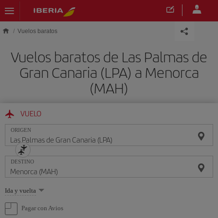
Saltar al contenido principal
Vuelos baratos
Vuelos baratos de Las Palmas de
Gran Canaria (LPA) a Menorca
(MAH)
VUELO
ORIGEN
DESTINO
Seleccione
Ida y vuelta
una
opción
Pagar con Avios