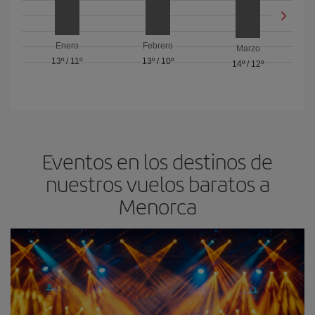
Enero
Febrero
Marzo
13º
/
11º
13º
/
10º
14º
/
12º
Eventos en los destinos de
nuestros vuelos baratos a
Menorca