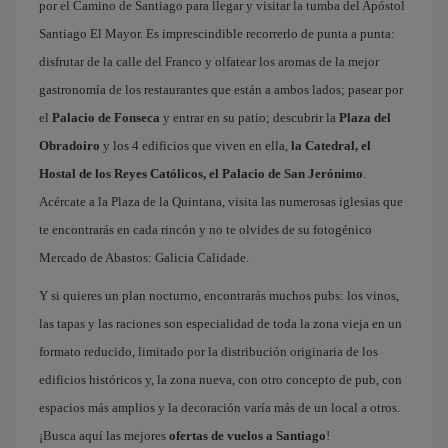
por el Camino de Santiago para llegar y visitar la tumba del Apóstol
Santiago El Mayor. Es imprescindible recorrerlo de punta a punta:
disfrutar de la calle del Franco y olfatear los aromas de la mejor
gastronomía de los restaurantes que están a ambos lados; pasear por
el
Palacio de Fonseca
y entrar en su patio; descubrir la
Plaza del
Obradoiro
y los 4 edificios que viven en ella,
la Catedral, el
Hostal de los Reyes Católicos, el Palacio de San Jerónimo
.
Acércate a la Plaza de la Quintana, visita las numerosas iglesias que
te encontrarás en cada rincón y no te olvides de su fotogénico
Mercado de Abastos: Galicia Calidade.
Y si quieres un plan nocturno, encontrarás muchos pubs: los vinos,
las tapas y las raciones son especialidad de toda la zona vieja en un
formato reducido, limitado por la distribución originaria de los
edificios históricos y, la zona nueva, con otro concepto de pub, con
espacios más amplios y la decoración varía más de un local a otros.
¡Busca aquí las mejores
ofertas de vuelos a Santiago
!