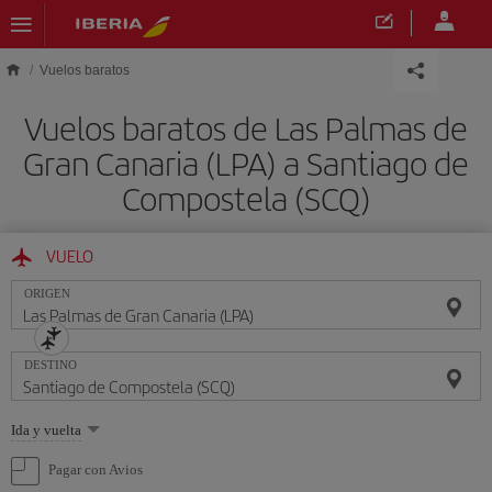
Saltar al contenido principal
Vuelos baratos
Vuelos baratos de Las Palmas de
Gran Canaria (LPA) a Santiago de
Compostela (SCQ)
VUELO
ORIGEN
DESTINO
Seleccione
Ida y vuelta
una
opción
Pagar con Avios