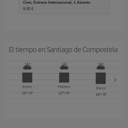
Cine, Estreno Internacional, 1 Asiento
8,00 €
El tiempo en Santiago de Compostela
Enero
Febrero
Marzo
11º
/
4º
12º
/
4º
14º
/
5º