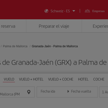
Schweiz - ES
Empresas
 reserva
Preparar el viaje
Experien
Palma de Mallorca
Granada-Jaén - Palma de Mallorca
s de Granada-Jaén (GRX) a Palma de 
VUELO
VUELO + HOTEL
VUELO + COCHE
HOTEL
COCHE
Fecha ida
Fecha vuelta
1
A
Introduce la fecha en formato día/mes/año
Introduce la fecha en format