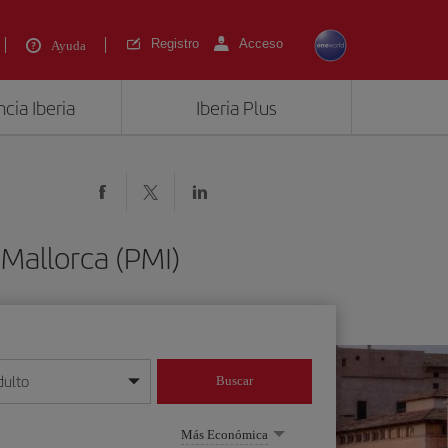
Registro
Acceso
Ayuda
cia Iberia
Iberia Plus
Mallorca (PMI)
dulto
Buscar
o día/mes/año
Más Económica