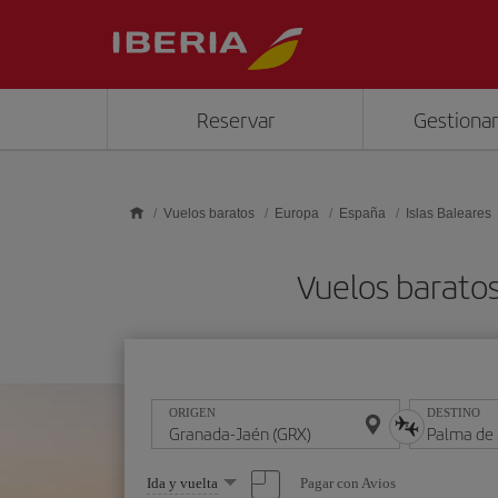
Saltar al contenido principal
Reservar
Gestionar
Vuelos baratos
Europa
España
Islas Baleares
Vuelos barato
ORIGEN
DESTINO
Seleccione
Pagar con Avios
Ida y vuelta