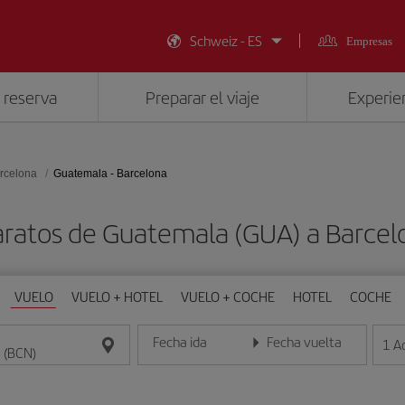
Schweiz - ES
Empresas
 reserva
Preparar el viaje
Experien
rcelona
Guatemala - Barcelona
aratos de Guatemala (GUA) a Barcel
VUELO
VUELO + HOTEL
VUELO + COCHE
HOTEL
COCHE
Fecha ida
Fecha vuelta
1
A
Introduce la fecha en formato día/mes/año
Introduce la fecha en format