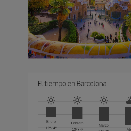
El tiempo en Barcelona
Enero
Febrero
Marzo
12º
/
4º
13º
/
4º
Ab