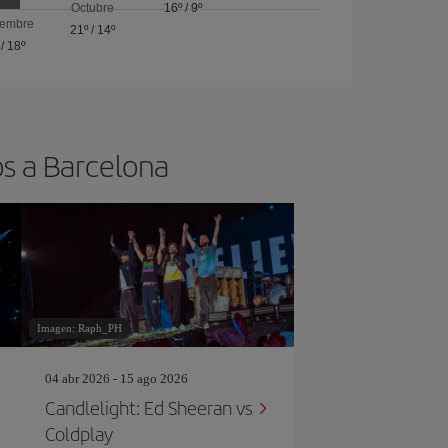
Octubre
16º
/
9º
iembre
21º
/
14º
/
18º
os a Barcelona
Imagen: Raph_PH
04 abr 2026 - 15 ago 2026
Candlelight: Ed Sheeran vs
Coldplay