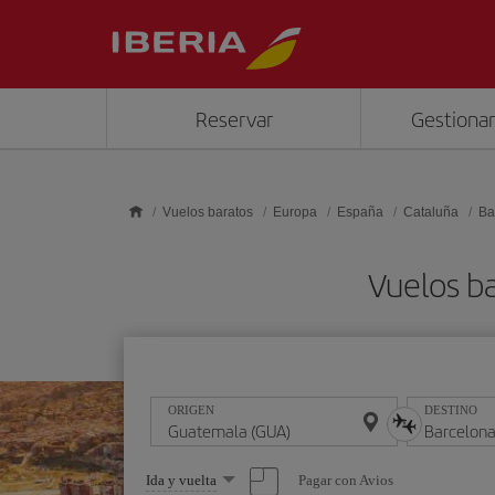
Saltar al contenido principal
Reservar
Gestionar
Vuelos baratos
Europa
España
Cataluña
Ba
Vuelos b
ORIGEN
DESTINO
Seleccione
Pagar con Avios
Ida y vuelta