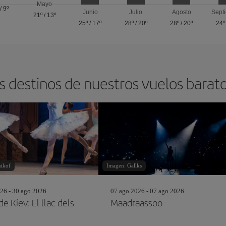
Mayo
/
9º
Junio
Julio
Agosto
Sept
21º
/
13º
25º
/
17º
28º
/
20º
28º
/
20º
24º
s destinos de nuestros vuelos barat
ikof
Imagen: Gallks
26 - 30 ago 2026
07 ago 2026 - 07 ago 2026
de Kíev: El llac dels
Maadraassoo