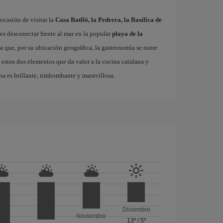
ocasión de visitar la
Casa Batlló, la Pedrera, la Basílica de
es desconectar frente al mar en la popular
playa de la
ta que, por su ubicación geográfica, la gastronomía se nutre
 estos dos elementos que da valor a la cocina catalana y
na es brillante, rimbombante y maravillosa.
Diciembre
Noviembre
13º
/
5º