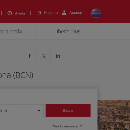
Registro
Acceso
Ayuda
cia Iberia
Iberia Plus
ona (BCN)
dulto
Buscar
o día/mes/año
Más Económica