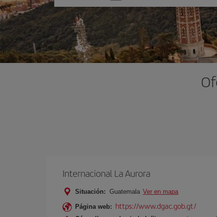
una
opción
Of
Internacional La Aurora
Situación:
Guatemala
Ver en mapa
https://www.dgac.gob.gt/
Página web: