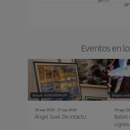
16º
/
7º
18º
Eventos en lo
Imagen: AURUSHAKOFF
Imagen: meln
19 mar 2026 - 27 sep 2026
18 ago 20
Àngel Jové. De intactu
Ballet 
cignes