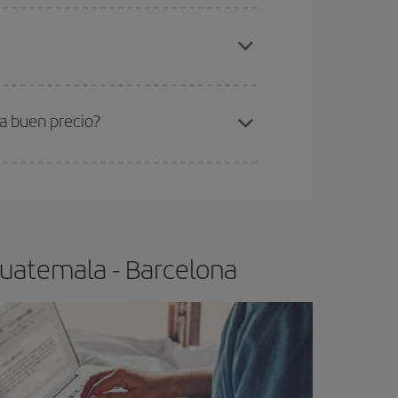
elo y de que las tarifas más baratas (turista)
uatemala-Barcelona-dest
.
ra el vuelo más barato.
a buen precio?
ser flexible.
Lo normal es que
cuanto antes
 poco abiertos, podrás
elegir el precio más
Guatemala - Barcelona