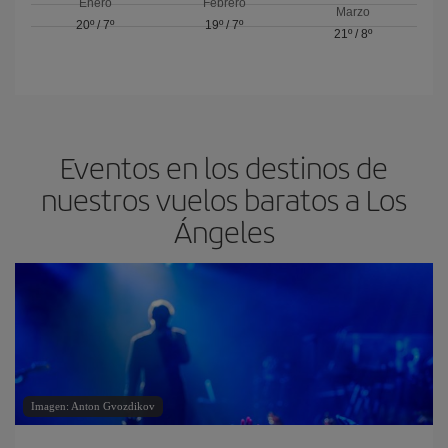
Enero
Febrero
Marzo
20º
/
7º
19º
/
7º
21º
/
8º
Eventos en los destinos de
nuestros vuelos baratos a Los
Ángeles
Imagen: Anton Gvozdikov