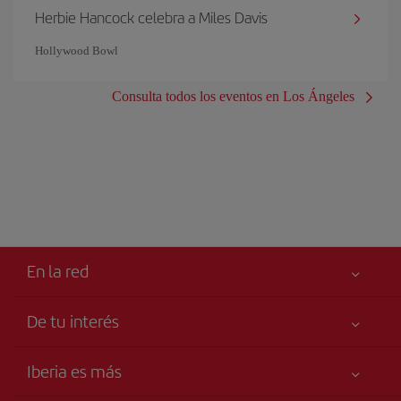
Herbie Hancock celebra a Miles Davis
Hollywood Bowl
Consulta todos los eventos en Los Ángeles
En la red
De tu interés
Tu seguridad es lo primero
Iberia es más
Accesibilidad