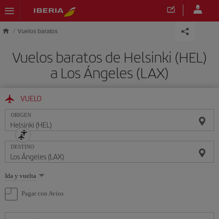
Saltar al contenido principal
Vuelos baratos
Vuelos baratos de Helsinki (HEL)
a Los Ángeles (LAX)
VUELO
ORIGEN
DESTINO
Seleccione
Ida y vuelta
una
opción
Pagar con Avios