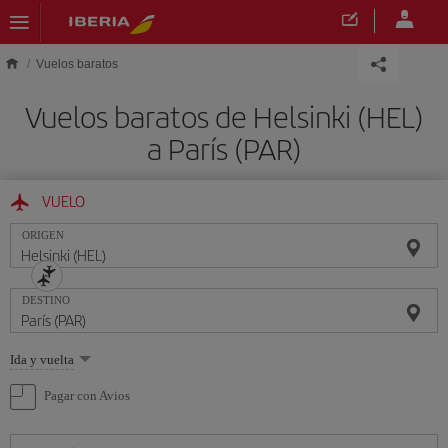
Saltar al contenido principal
Vuelos baratos
Vuelos baratos de Helsinki (HEL)
a París (PAR)
VUELO
ORIGEN
DESTINO
Seleccione
Ida y vuelta
una
opción
Pagar con Avios