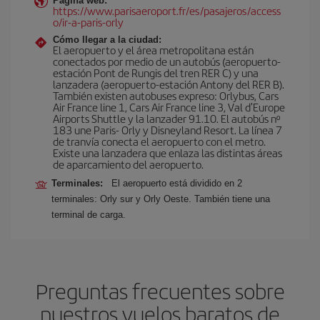
Página web:
https://www.parisaeroport.fr/es/pasajeros/access
o/ir-a-paris-orly
Cómo llegar a la ciudad:
El aeropuerto y el área metropolitana están
conectados por medio de un autobús (aeropuerto-
estación Pont de Rungis del tren RER C) y una
lanzadera (aeropuerto-estación Antony del RER B).
También existen autobuses expreso: Orlybus, Cars
Air France line 1, Cars Air France line 3, Val d'Europe
Airports Shuttle y la lanzader 91.10. El autobús nº
183 une Paris- Orly y Disneyland Resort. La línea 7
de tranvía conecta el aeropuerto con el metro.
Existe una lanzadera que enlaza las distintas áreas
de aparcamiento del aeropuerto.
Terminales:
El aeropuerto está dividido en 2
terminales: Orly sur y Orly Oeste. También tiene una
terminal de carga.
Preguntas frecuentes sobre
nuestros vuelos baratos de