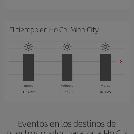
El tiempo en Ho Chi Minh City
Enero
Febrero
Marzo
31º
/
22º
33º
/
23º
34º
/
25º
Eventos en los destinos de
nuestros vuelos baratos a Ho Chi