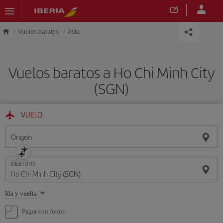
Saltar al contenido principal
Vuelos baratos
Asia
Vuelos baratos a Ho Chi Minh City
(SGN)
VUELO
Origen
DESTINO
Seleccione
Ida y vuelta
una
opción
Pagar con Avios