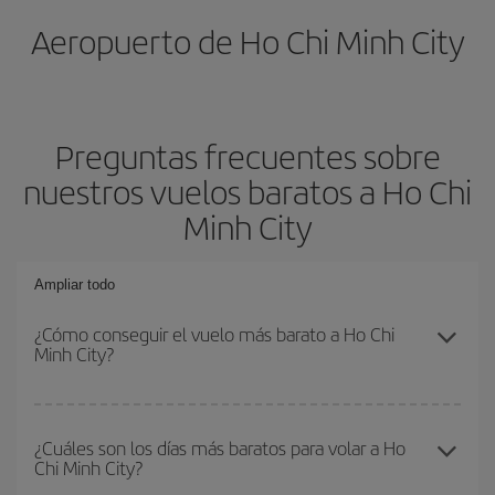
Aeropuerto de Ho Chi Minh City
Preguntas frecuentes sobre
nuestros vuelos baratos a Ho Chi
Minh City
Ampliar todo
¿Cómo conseguir el vuelo más barato a Ho Chi
Minh City?
Podrás ahorrar en tu billete de avión y conseguir el vuelo más
barato si evitas temporadas altas, compras con antelación y
¿Cuáles son los días más baratos para volar a Ho
Chi Minh City?
puedes ser flexible con las fechas y horarios de ida y vuelta.
Además, si no tienes decidido un destino concreto para tu viaje,