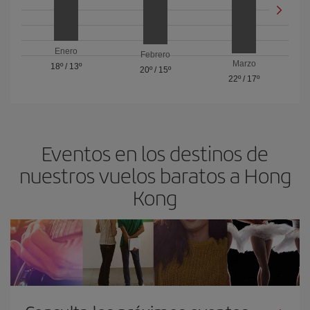
Enero
Febrero
Marzo
18º
/
13º
20º
/
15º
22º
/
17º
Eventos en los destinos de
nuestros vuelos baratos a Hong
Kong