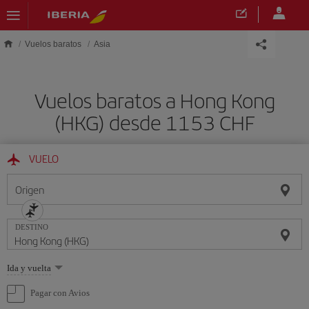
Saltar al contenido principal
Vuelos baratos
Asia
Vuelos baratos a Hong Kong
(HKG) desde 1153 CHF
VUELO
Origen
DESTINO
Seleccione
Ida y vuelta
una
opción
Pagar con Avios