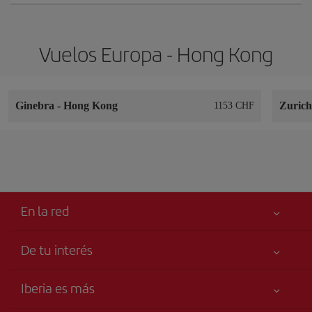
Vuelos Europa - Hong Kong
Ginebra
-
Hong Kong
Zuric
1153 CHF
En la red
De tu interés
Tu seguridad es lo primero
Iberia es más
Accesibilidad