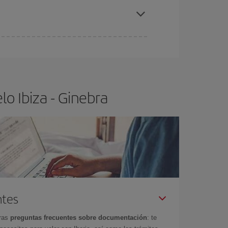
iza-Ginebra-dest
.
ra el vuelo más barato.
o Ibiza - Ginebra
ntes
tras
preguntas frecuentes sobre documentación
: te