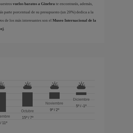
nuestros
vuelos baratos a Ginebra
te encontrarás, además,
ás parte porcentual de su presupuesto (un 20%) dedica a la
os de los más interesantes son el
Museo Internacional de la
oj
.
Diciembre
Noviembre
5º
/
-1º
9º
/
2º
Octubre
iembre
15º
/
7º
/
11º