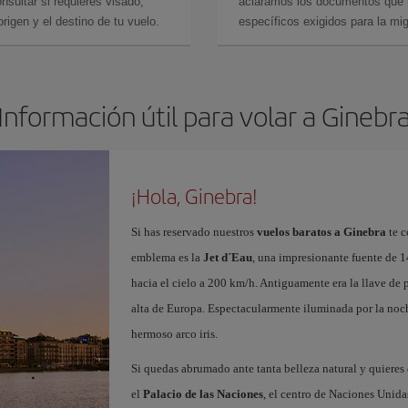
sultar si requieres visado,
aclaramos los documentos que ne
rigen y el destino de tu vuelo.
específicos exigidos para la mi
Información útil para volar a Ginebr
¡Hola, Ginebra!
Si has reservado nuestros
vuelos baratos a Ginebra
te c
emblema es la
Jet d´Eau
, una impresionante fuente de 1
hacia el cielo a 200 km/h. Antiguamente era la llave de p
alta de Europa. Espectacularmente iluminada por la noche,
hermoso arco iris.
Si quedas abrumado ante tanta belleza natural y quieres
el
Palacio de las Naciones
, el centro de Naciones Unid