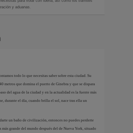
cesitas para volar con Iberia, así como los trámites
gración y aduanas.
a
ontamos todo lo que necesitas saber sobre esta ciudad. Su
40 metros que domina el puerto de Ginebra y que se dispara
aso del agua de la ciudad y en la actualidad es la fuente más
 durante el día, cuando brilla el sol, nace tras ella un
 darte un baño de civilización, entonces no puedes perderte
as más grande del mundo después del de Nueva York, situado