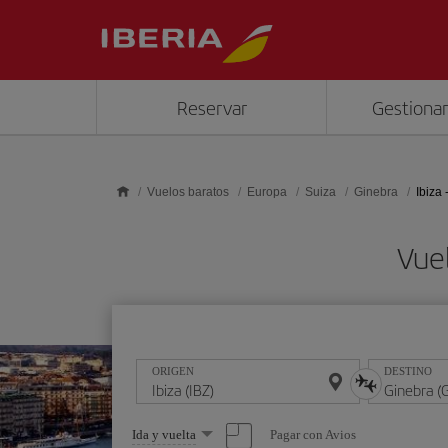
Saltar al contenido principal
Reservar
Gestionar
Vuelos baratos
Europa
Suiza
Ginebra
Ibiza 
Vuel
ORIGEN
DESTINO
Seleccione
Pagar con Avios
Ida y vuelta