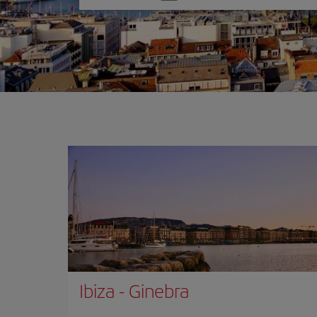
una
opción
Ibiza
-
Ginebra