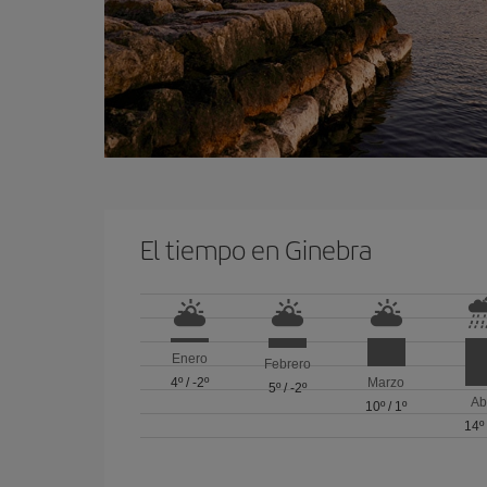
El tiempo en Ginebra
Enero
Febrero
4º
/
-2º
Marzo
5º
/
-2º
Ab
10º
/
1º
14º