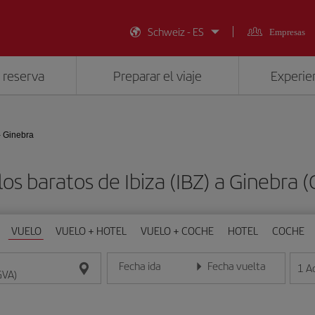
Schweiz - ES
Empresas
 reserva
Preparar el viaje
Experien
- Ginebra
os baratos de Ibiza (IBZ) a Ginebra 
VUELO
VUELO + HOTEL
VUELO + COCHE
HOTEL
COCHE
Fecha ida
Fecha vuelta
1
A
Introduce la fecha en formato día/mes/año
Introduce la fecha en format