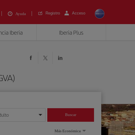
Registro
Acceso
Ayuda
cia Iberia
Iberia Plus
(GVA)
dulto
Buscar
o día/mes/año
Más Económica