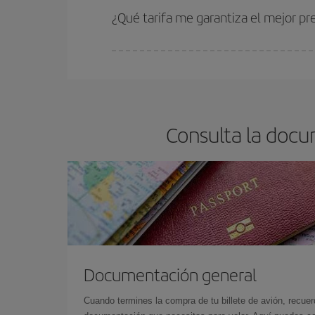
estén disponibles o se vayan agotando. Por eso,
¿Qué tarifa me garantiza el mejor pr
En Iberia, tenemos distintas tarifas para garantiz
Consulta la docu
Documentación general
Cuando termines la compra de tu billete de avión, recuer