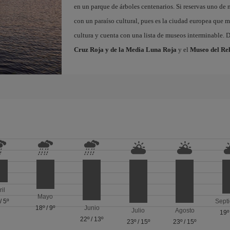
en un parque de árboles centenarios. Si reservas uno de 
con un paraíso cultural, pues es la ciudad europea que m
cultura y cuenta con una lista de museos interminable. D
Cruz Roja y de la Media Luna Roja
y el
Museo del Rel
ril
Mayo
/
5º
Sept
18º
/
9º
Junio
Julio
Agosto
19º
22º
/
13º
23º
/
15º
23º
/
15º