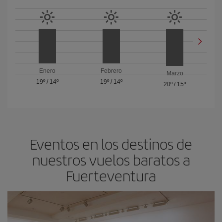
Enero
Febrero
Marzo
19º
/
14º
19º
/
14º
20º
/
15º
Eventos en los destinos de
nuestros vuelos baratos a
Fuerteventura