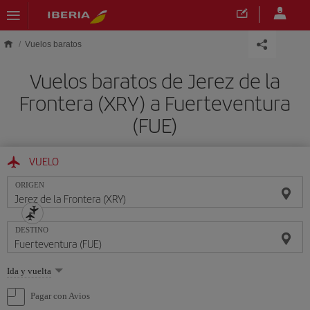
Saltar al contenido principal
Vuelos baratos
Vuelos baratos de Jerez de la
Frontera (XRY) a Fuerteventura
(FUE)
VUELO
ORIGEN
DESTINO
Seleccione
Ida y vuelta
una
opción
Pagar con Avios