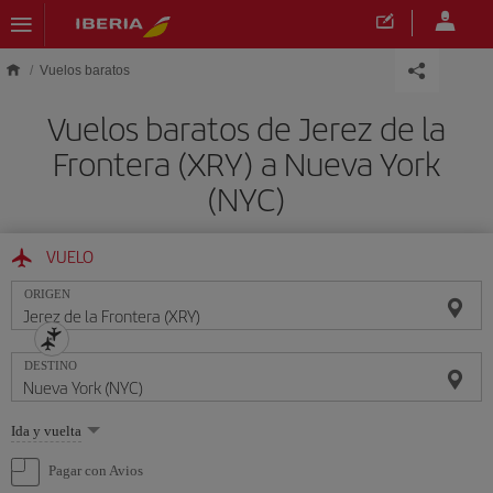
Saltar al contenido principal
Vuelos baratos
Vuelos baratos de Jerez de la
Frontera (XRY) a Nueva York
(NYC)
VUELO
ORIGEN
DESTINO
Seleccione
Ida y vuelta
una
opción
Pagar con Avios