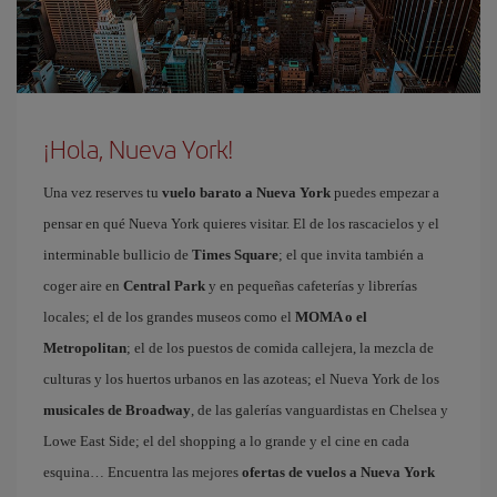
¡Hola, Nueva York!
Una vez reserves tu
vuelo barato a Nueva York
puedes empezar a
pensar en qué Nueva York quieres visitar. El de los rascacielos y el
interminable bullicio de
Times Square
; el que invita también a
coger aire en
Central Park
y en pequeñas cafeterías y librerías
locales; el de los grandes museos como el
MOMA o el
Metropolitan
; el de los puestos de comida callejera, la mezcla de
culturas y los huertos urbanos en las azoteas; el Nueva York de los
musicales de Broadway
, de las galerías vanguardistas en Chelsea y
Lowe East Side; el del shopping a lo grande y el cine en cada
esquina… Encuentra las mejores
ofertas de vuelos a Nueva York