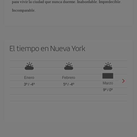
para vivir la ciudad que nunca duerme. Inabordable. Impredecible.
Incomparable.
El tiempo en Nueva York
Enero
Febrero
Marzo
3º
/
-4º
5º
/
-4º
9º
/
0º