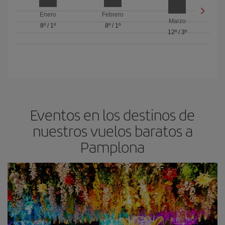
Enero
Febrero
Marzo
8º
/
1º
8º
/
1º
12º
/
3º
Eventos en los destinos de
nuestros vuelos baratos a
Pamplona