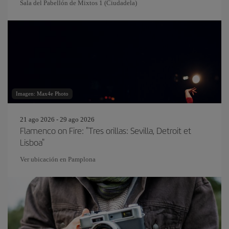
Sala del Pabellón de Mixtos 1 (Ciudadela)
Imagen: Max4e Photo
21 ago 2026 - 29 ago 2026
Flamenco on Fire: "Tres orillas: Sevilla, Detroit et
Lisboa"
Ver ubicación en Pamplona