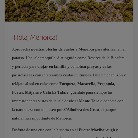
¡Hola, Menorca!
Aprovecha nuestras
ofertas de vuelos a Menorca
para aterrizar en el
paraíso. Una isla tranquila, distinguida como Reserva de la Biosfera
y perfecta para
viajar en familia
y combinar
playas y calas
paradisíacas
con interesantes visitas culturales. Date un chapuzón y
relájate al sol en calas como
Turqueta, Macarella, Pregonda,
Porter, Mitjana o Cala Es Talaie
; guárdate para siempre las
impresionantes vistas de la isla desde el
Monte Toro
o conecta con
la naturaleza con un paseo por
S’Albufera des Grau
, el parque
natural más importante de Menorca.
Disfruta de una cita con la historia en el
Fuerte Marlborough
y