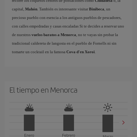
recorre los coquetos centros de poblaciones como
Ciudadela
o, la
capital,
Mahón
. También es interesante visitar
Binibeca
, un
precioso pueblo con esencia a los antiguos pueblos de pescadores,
con calles empedradas y casas encaladas Si te decides a reservar uno
de nuestros
vuelos baratos a Menorca
, no te vayas sin probar la
tradicional caldereta de langosta en el pueblo de Fornells ni sin
tomarte un cocktail en la famosa
Cova d'en Xoroi
.
El tiempo en Menorca
Enero
Febrero
Marzo