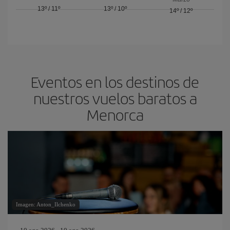
13º
/
11º
13º
/
10º
14º
/
12º
Eventos en los destinos de
nuestros vuelos baratos a
Menorca
Imagen: Anton_Ilchenko