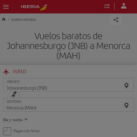
Saltar al contenido principal
Vuelos baratos
Vuelos baratos de
Johannesburgo (JNB) a Menorca
(MAH)
VUELO
ORIGEN
DESTINO
Seleccione
Ida y vuelta
una
opción
Pagar con Avios