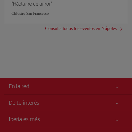
"Háblame de amor"
Chiostro San Francesco
Consulta todos los eventos en Nápoles
En la red
De tu interés
Tu seguridad es lo primero
Iberia es más
Accesibilidad
Noticias y Novedades
Compromiso de servicio