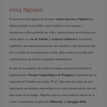
¡Hola, Nápoles!
Si has reservado alguno de nuestros
vuelos baratos a Nápoles
no
debes perderte su increíble casco histórico con curiosas y
misteriosas calles pobladas de vida y motocicletas moviéndose por
todos lados. La
vía de Toledo
, la
Galería Umberto I
, los barrios
españoles, sus majestuosas plazas, sus castillos e iglesias harán que
no te olvides de la experiencia vivida. Bajo tierra se esconde otra
ciudad repleta de túneles y galerías subterráneas.
Si eres de los amantes de la época romana no puedes perderte el
impresionante
Parque Arqueológico de Pompeya
, sepultado por la
erupción del Vesubio en el año 79 d.C. Recorrer las calles de este
importante yacimiento arqueológico es como pasear más de dos mil
años atrás en el tiempo. Nápoles ofrece a sus turistas lo mejor de la
costa y la montaña, la playa de
Miliscola
, la
Spiaggia dello