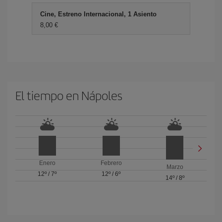
Cine, Estreno Internacional, 1 Asiento
8,00 €
El tiempo en Nápoles
Enero
Febrero
Marzo
12º
/
7º
12º
/
6º
14º
/
8º