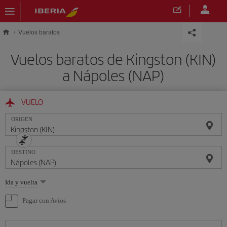
Saltar al contenido principal
Vuelos baratos
Vuelos baratos de Kingston (KIN)
a Nápoles (NAP)
VUELO
ORIGEN
DESTINO
Seleccione
Ida y vuelta
una
opción
Pagar con Avios