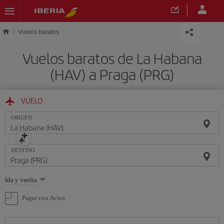
Saltar al contenido principal
Vuelos baratos
Vuelos baratos de La Habana
(HAV) a Praga (PRG)
VUELO
ORIGEN
DESTINO
Seleccione
Ida y vuelta
una
opción
Pagar con Avios