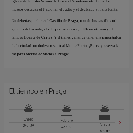
Iglesia de Nuestra Señora de Týn o el Ayuntamiento. Entre los
museos destacan el Nacional, el Judío y el dedicado a Franz Kafka.
No deberías perderte el
Castillo de Praga
, uno de los castillos más
grandes del mundo, el
reloj astronómico
, el
Clementinum
y el
famoso
Puente de Carlos
. Y si tienes ganas de tener una panorámica
de la ciudad, no dudes en subir al Monte Petrin. ¡Busca y reserva las
mejores ofertas de vuelos a Praga
!
El tiempo en Praga
Enero
Febrero
Marzo
3º
/
-3º
4º
/
-3º
9º
/
0º