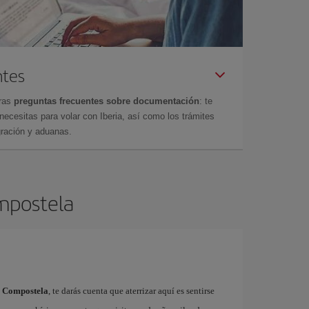
ntes
tras
preguntas frecuentes sobre documentación
: te
cesitas para volar con Iberia, así como los trámites
gración y aduanas.
ompostela
e Compostela
, te darás cuenta que aterrizar aquí es sentirse