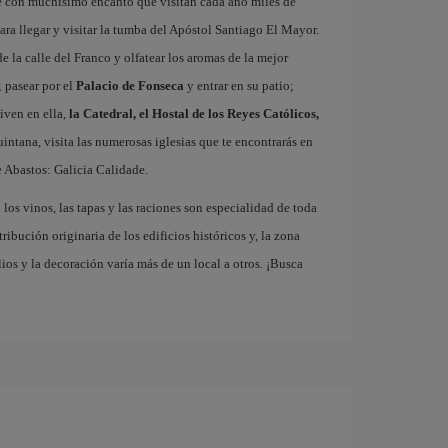
e con muchísimo encanto que visitan cada año miles de
ra llegar y visitar la tumba del Apóstol Santiago El Mayor.
e la calle del Franco y olfatear los aromas de la mejor
 pasear por el
Palacio de Fonseca
y entrar en su patio;
iven en ella,
la Catedral, el Hostal de los Reyes Católicos,
Quintana, visita las numerosas iglesias que te encontrarás en
 Abastos: Galicia Calidade.
los vinos, las tapas y las raciones son especialidad de toda
ribución originaria de los edificios históricos y, la zona
os y la decoración varía más de un local a otros. ¡Busca