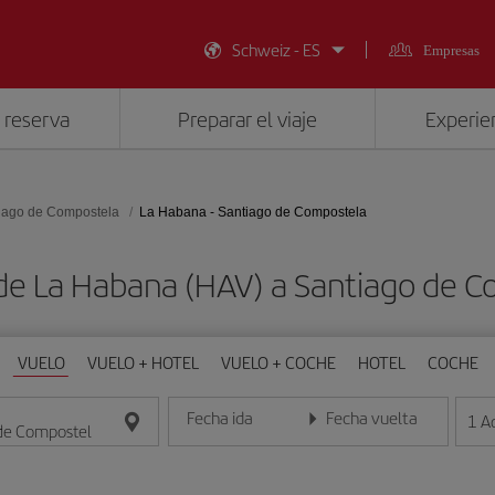
Schweiz - ES
Empresas
 reserva
Preparar el viaje
Experien
iago de Compostela
La Habana - Santiago de Compostela
de La Habana (HAV) a Santiago de 
VUELO
VUELO + HOTEL
VUELO + COCHE
HOTEL
COCHE
Fecha ida
Fecha vuelta
1
A
Introduce la fecha en formato día/mes/año
Introduce la fecha en format