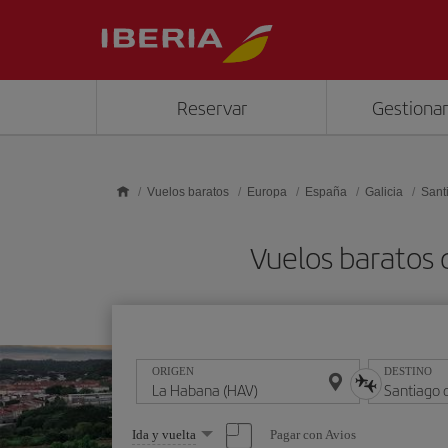
Saltar al contenido principal
Reservar
Gestionar
Vuelos baratos
Europa
España
Galicia
Sant
Vuelos baratos 
ORIGEN
DESTINO
Seleccione
Pagar con Avios
Ida y vuelta