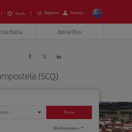
Registro
Acceso
Ayuda
cia Iberia
Iberia Plus
Compostela (SCQ)
dulto
Buscar
o día/mes/año
Más Económica