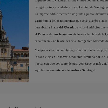
vigilado por su Catedral. Es una ciudad con un ambient
peregrinos tras su andadura por el Camino de Santiago pa
Es imprescindible recorrerlo de punta a punta: disfrutar d
gastronomía de los restaurantes que están a ambos lados;
descubrir la
Plaza del Obradoiro
y los 4 edificios que v
el Palacio de San Jerónimo
. Acércate a la Plaza de la 
cada rincón y no te olvides de su fotogénico Mercado de
Y si quieres un plan nocturno, encontrarás muchos pubs: 
la zona vieja en un formato reducido, limitado por la dist
nueva, con otro concepto de pub, con espacios más ampli
aquí las mejores
ofertas de vuelos a Santiago
!