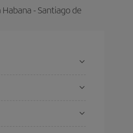
a Habana - Santiago de
mporadas altas, compras con antelación y puedes
ratos
. Dinos desde dónde vuelas, a dónde
ra días cercanos
, tanto de ida como de vuelta,
gunos
horarios
puede que te hagan ahorrar aún
eral las Navidades, la Semana Santa y los