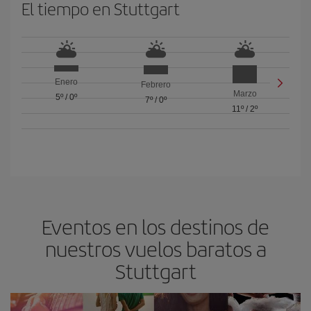
El tiempo en Stuttgart
Enero
Febrero
Marzo
5º
/
0º
7º
/
0º
11º
/
2º
Eventos en los destinos de
nuestros vuelos baratos a
Stuttgart