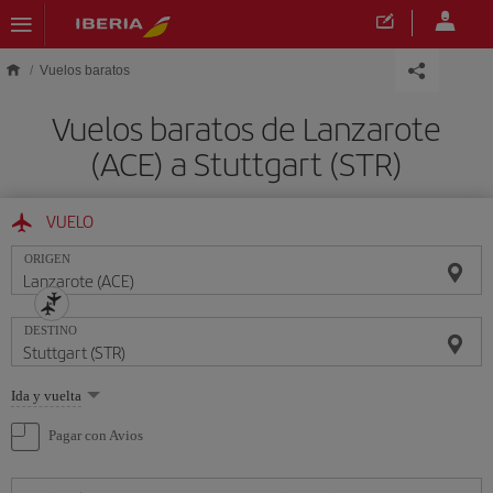
Saltar al contenido principal
Vuelos baratos
Vuelos baratos de Lanzarote
(ACE) a Stuttgart (STR)
VUELO
ORIGEN
DESTINO
Seleccione
Ida y vuelta
una
opción
Pagar con Avios