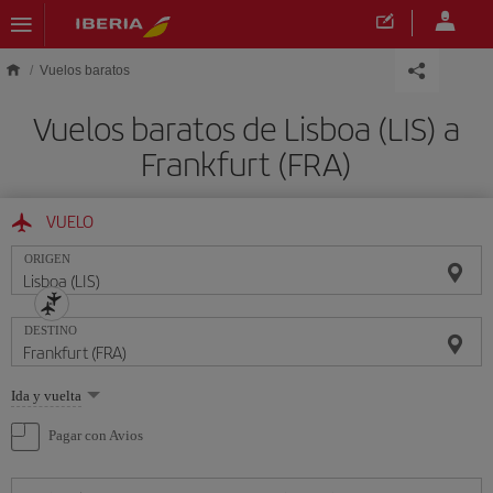
Saltar al contenido principal
Vuelos baratos
Vuelos baratos de Lisboa (LIS) a
Frankfurt (FRA)
VUELO
ORIGEN
DESTINO
Seleccione
Ida y vuelta
una
opción
Pagar con Avios