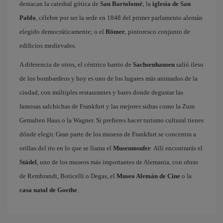
destacan la catedral gótica de
San Bartolomé
; la
iglesia de San
Pablo
, célebre por ser la sede en 1848 del primer parlamento alemán
elegido democráticamente; o el
Römer
, pintoresco conjunto de
edificios medievales.
A diferencia de otros, el céntrico barrio de
Sachsenhausen
salió ileso
de los bombardeos y hoy es uno de los lugares más animados de la
ciudad, con múltiples restaurantes y bares donde degustar las
famosas salchichas de Frankfurt y las mejores sidras como la Zum
Gemalten Haus o la Wagner. Si prefieres hacer turismo cultural tienes
dónde elegir. Gran parte de los museos de Frankfurt se concentra a
orillas del río en lo que se llama el
Museumsufer
. Allí encontrarás el
Städel
, uno de los museos más importantes de Alemania, con obras
de Rembrandt, Boticelli o Degas, el
Museo Alemán de Cine
o la
casa natal de Goethe
.