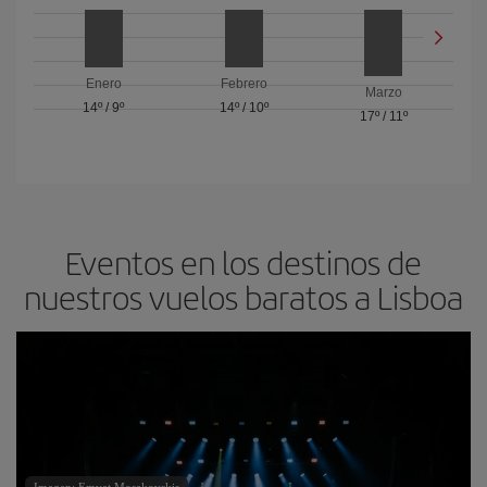
Enero
Febrero
Marzo
14º
/
9º
14º
/
10º
17º
/
11º
Eventos en los destinos de
nuestros vuelos baratos a Lisboa
Imagen: Emvat Mosakovskis