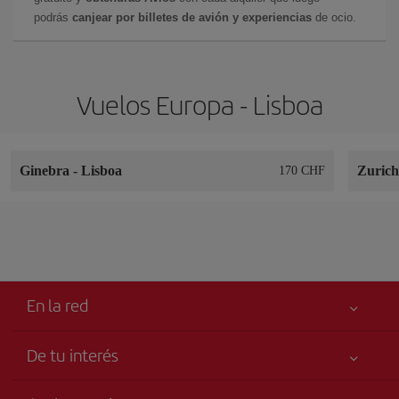
podrás
canjear por billetes de avión y experiencias
de ocio.
Vuelos Europa - Lisboa
Ginebra
-
Lisboa
Zuric
170 CHF
En la red
De tu interés
Tu seguridad es lo primero