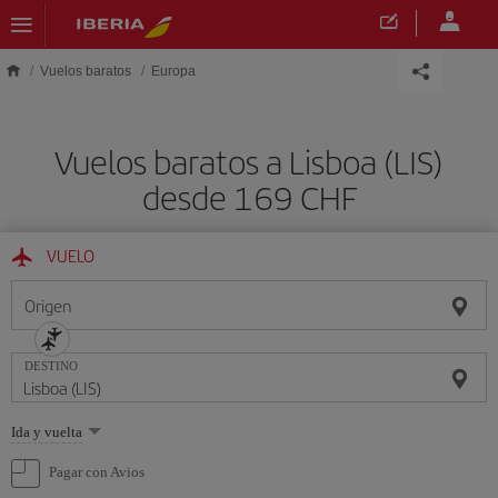
Saltar al contenido principal
Vuelos baratos
Europa
Vuelos baratos a Lisboa (LIS)
desde 169 CHF
VUELO
Origen
DESTINO
Seleccione
Ida y vuelta
una
opción
Pagar con Avios