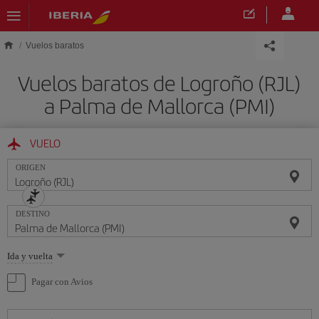
Saltar al contenido principal
Vuelos baratos
Vuelos baratos de Logroño (RJL)
a Palma de Mallorca (PMI)
VUELO
ORIGEN
DESTINO
Seleccione
Ida y vuelta
una
opción
Pagar con Avios