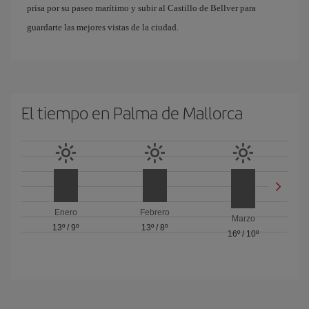
prisa por su paseo marítimo y subir al Castillo de Bellver para
guardarte las mejores vistas de la ciudad.
El tiempo en Palma de Mallorca
Enero
Febrero
Marzo
13º
/
9º
13º
/
8º
16º
/
10º