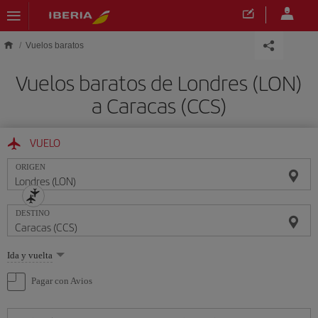
Saltar al contenido principal
Vuelos baratos
Vuelos baratos de Londres (LON)
a Caracas (CCS)
VUELO
ORIGEN
DESTINO
Seleccione
Ida y vuelta
una
opción
Pagar con Avios