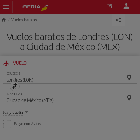
Saltar al contenido principal
Vuelos baratos
Vuelos baratos de Londres (LON)
a Ciudad de México (MEX)
VUELO
ORIGEN
DESTINO
Seleccione
Ida y vuelta
una
opción
Pagar con Avios