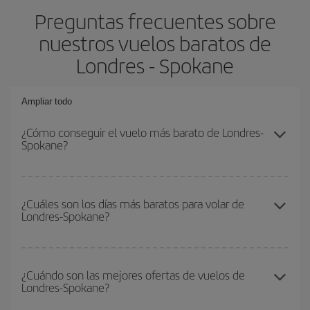
Preguntas frecuentes sobre
nuestros vuelos baratos de
Londres - Spokane
Ampliar todo
¿Cómo conseguir el vuelo más barato de Londres-
Spokane?
Podrás ahorrar en tu billete de avión de Londres-Spokane-dest y
conseguir el vuelo más barato si evitas temporadas altas,
¿Cuáles son los días más baratos para volar de
Londres-Spokane?
compras con antelación y puedes ser flexible con las fechas y
horarios de ida y vuelta.
Para saber qué días te saldrá más económico volar, solo tienes
que empezar una consulta en nuestro
buscador de vuelos
¿Cuándo son las mejores ofertas de vuelos de
Londres-Spokane?
baratos
. Dinos desde dónde vuelas, a dónde quieres ir y en qué
fechas habías pensado viajar. Te mostraremos los vuelos más