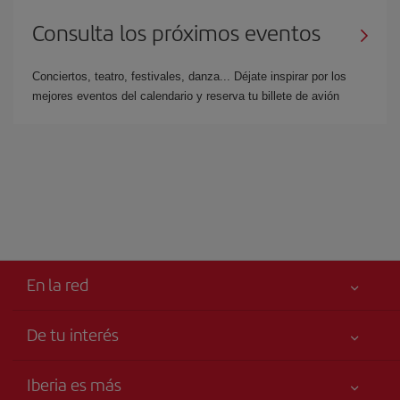
Consulta los próximos eventos
Conciertos, teatro, festivales, danza... Déjate inspirar por los
mejores eventos del calendario y reserva tu billete de avión
En la red
De tu interés
Tu seguridad es lo primero
Iberia es más
Accesibilidad