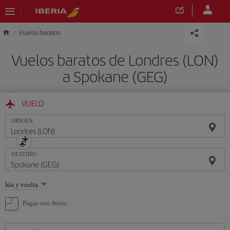
Saltar al contenido principal
Vuelos baratos
Vuelos baratos de Londres (LON)
a Spokane (GEG)
VUELO
ORIGEN
DESTINO
Seleccione
Ida y vuelta
una
opción
Pagar con Avios