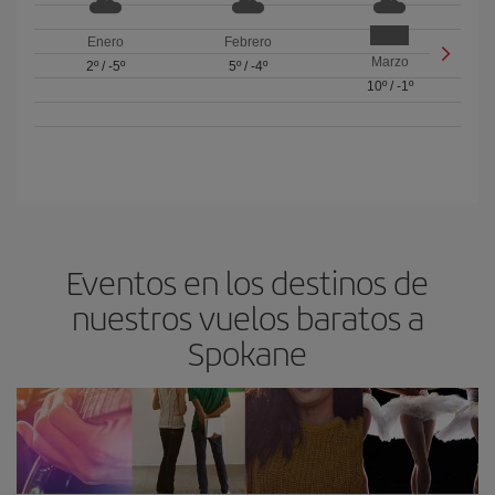
Enero
Febrero
Marzo
2º
/
-5º
5º
/
-4º
10º
/
-1º
Eventos en los destinos de
nuestros vuelos baratos a
Spokane