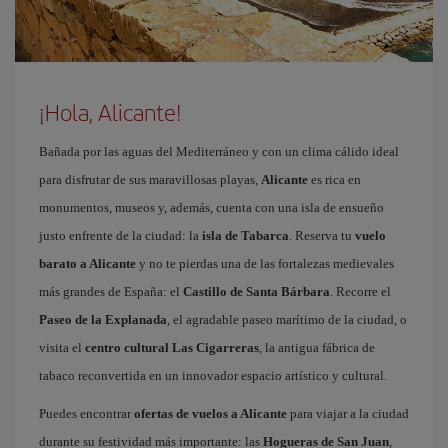
¡Hola, Alicante!
Bañada por las aguas del Mediterráneo y con un clima cálido ideal
para disfrutar de sus maravillosas playas,
Alicante
es rica en
monumentos, museos y, además, cuenta con una isla de ensueño
justo enfrente de la ciudad: la
isla de Tabarca
. Reserva tu
vuelo
barato a Alicante
y no te pierdas una de las fortalezas medievales
más grandes de España: el
Castillo de Santa Bárbara
. Recorre el
Paseo de la Explanada
, el agradable paseo marítimo de la ciudad, o
visita el
centro cultural Las Cigarreras
, la antigua fábrica de
tabaco reconvertida en un innovador espacio artístico y cultural.
Puedes encontrar
ofertas de vuelos a Alicante
para viajar a la ciudad
durante su festividad más importante: las
Hogueras de San Juan
,