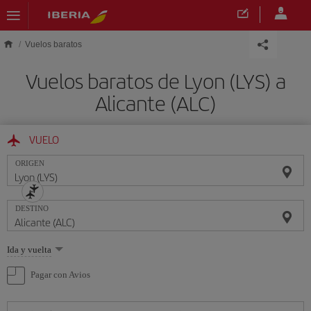
Saltar al contenido principal
Vuelos baratos
Vuelos baratos de Lyon (LYS) a
Alicante (ALC)
VUELO
ORIGEN
DESTINO
Seleccione
Ida y vuelta
una
opción
Pagar con Avios