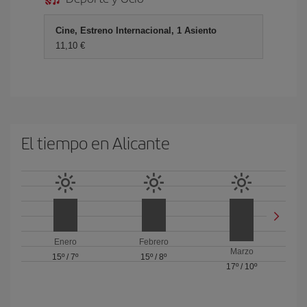
Cine, Estreno Internacional, 1 Asiento
11,10 €
El tiempo en Alicante
Enero
Febrero
Marzo
15º
/
7º
15º
/
8º
17º
/
10º