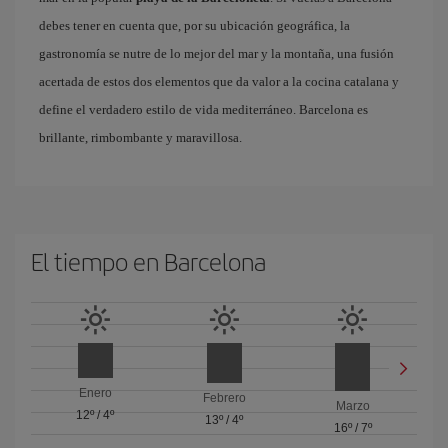
debes tener en cuenta que, por su ubicación geográfica, la
gastronomía se nutre de lo mejor del mar y la montaña, una fusión
acertada de estos dos elementos que da valor a la cocina catalana y
define el verdadero estilo de vida mediterráneo. Barcelona es
brillante, rimbombante y maravillosa.
El tiempo en Barcelona
Enero
Febrero
Marzo
12º
/
4º
13º
/
4º
16º
/
7º