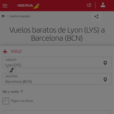
Saltar al contenido principal
Vuelos baratos
Vuelos baratos de Lyon (LYS) a
Barcelona (BCN)
VUELO
ORIGEN
DESTINO
Seleccione
Ida y vuelta
una
opción
Pagar con Avios