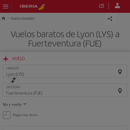
Saltar al contenido principal
Vuelos baratos
Vuelos baratos de Lyon (LYS) a
Fuerteventura (FUE)
VUELO
ORIGEN
DESTINO
Seleccione
Ida y vuelta
una
opción
Pagar con Avios