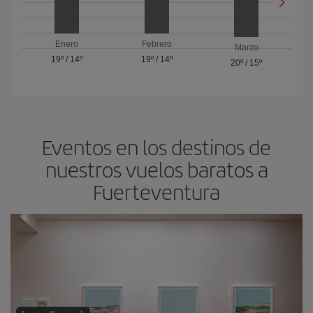
Enero
Febrero
Marzo
19º
/
14º
19º
/
14º
20º
/
15º
Eventos en los destinos de
nuestros vuelos baratos a
Fuerteventura