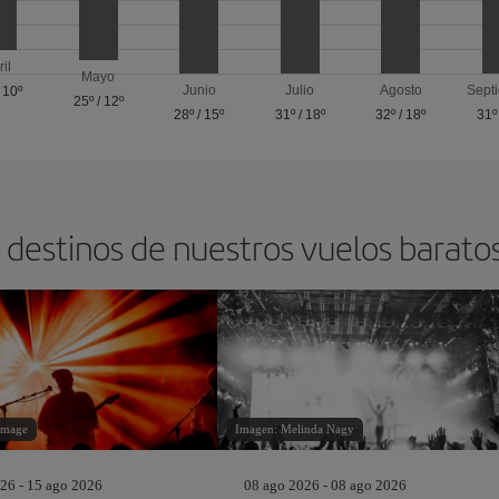
ril
Mayo
Junio
Julio
Agosto
Sept
/
10º
25º
/
12º
28º
/
15º
31º
/
18º
32º
/
18º
31º
 destinos de nuestros vuelos barato
image
Imagen: Melinda Nagy
26 - 15 ago 2026
08 ago 2026 - 08 ago 2026