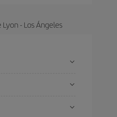
 Lyon - Los Ángeles
mpras con antelación y puedes ser flexible con las
ratos
. Dinos desde dónde vuelas, a dónde
ra días cercanos
, tanto de ida como de vuelta,
gunos
horarios
puede que te hagan ahorrar aún