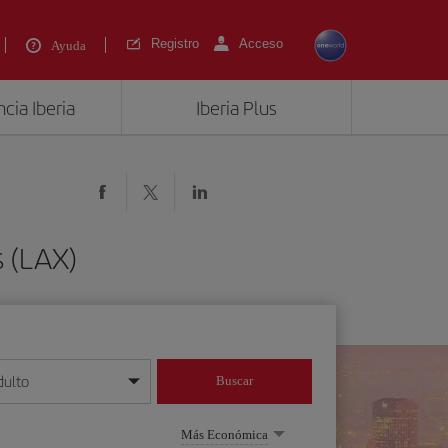
Registro
Acceso
Ayuda
cia Iberia
Iberia Plus
s (LAX)
dulto
Buscar
o día/mes/año
Más Económica