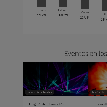
Enero
Febrero
Marzo
Ab
20º
/
7º
19º
/
7º
21º
/
8º
23º
Eventos en los
Imagen: Ajdin Kamber
Imagen: Kof
11 ago 2026 - 11 ago 2026
15 ago 20