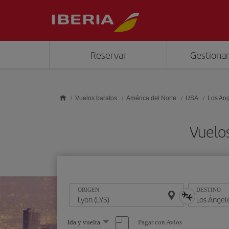
Saltar al contenido principal
Reservar
Gestionar
Vuelos baratos
América del Norte
USA
Los An
Vuelos
ORIGEN
DESTINO
Seleccione
Pagar con Avios
Ida y vuelta