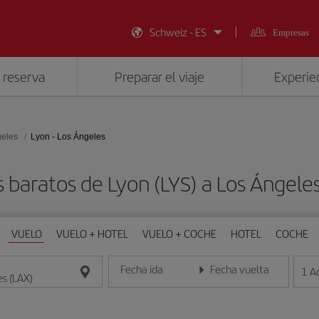
Schweiz - ES
Empresas
 reserva
Preparar el viaje
Experien
geles
Lyon - Los Ángeles
 baratos de Lyon (LYS) a Los Ángele
VUELO
VUELO + HOTEL
VUELO + COCHE
HOTEL
COCHE
Fecha ida
Fecha vuelta
1
A
Introduce la fecha en formato día/mes/año
Introduce la fecha en format