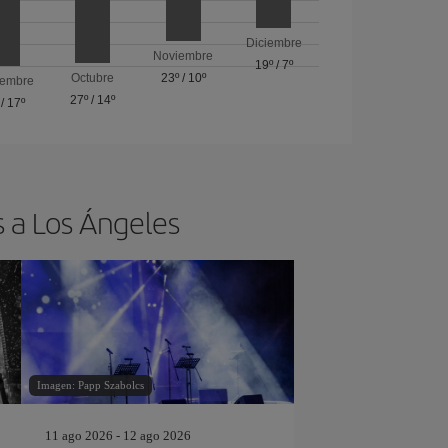
Diciembre
Noviembre
19º
/
7º
Octubre
23º
/
10º
iembre
27º
/
14º
/
17º
s a Los Ángeles
Imagen: Papp Szabolcs
11 ago 2026 - 12 ago 2026