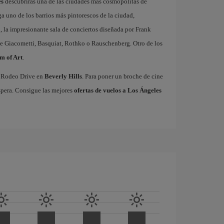
es
descubrirás una de las ciudades más cosmopolitas de
a uno de los barrios más pintorescos de la ciudad,
l
, la impresionante sala de conciertos diseñada por Frank
e Giacometti, Basquiat, Rothko o Rauschenberg. Otro de los
m of Art
.
co Rodeo Drive en
Beverly Hills
. Para poner un broche de cine
spera. Consigue las mejores
ofertas de vuelos a Los Ángeles