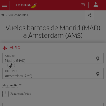
Saltar al contenido principal
Vuelos baratos
Vuelos baratos de Madrid (MAD)
a Ámsterdam (AMS)
VUELO
ORIGEN
DESTINO
Seleccione
Ida y vuelta
una
opción
Pagar con Avios